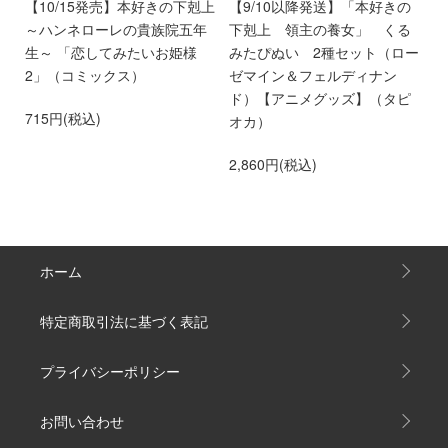
ン
【10/15発売】本好きの下剋上
【9/10以降発送】「本好きの
【
愛
～ハンネローレの貴族院五年
下剋上 領主の養女」 くる
庫
離
生～ 「恋してみたいお姫様
みたぴぬい 2種セット（ロー
部
第
2」（コミックス）
ゼマイン＆フェルディナン
6
ド）【アニメグッズ】（タピ
715円(税込)
オカ）
2,860円(税込)
ホーム
特定商取引法に基づく表記
プライバシーポリシー
お問い合わせ