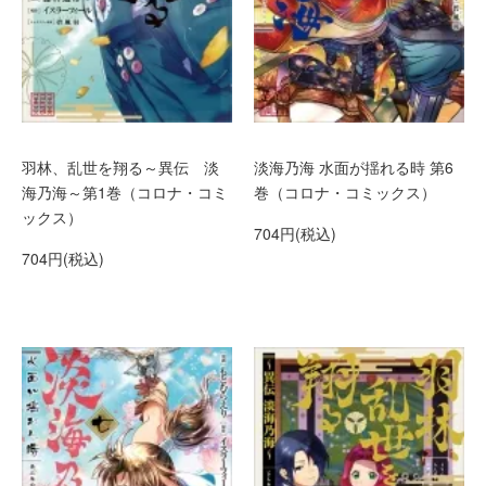
羽林、乱世を翔る～異伝 淡
淡海乃海 水面が揺れる時 第6
海乃海～第1巻（コロナ・コミ
巻（コロナ・コミックス）
ックス）
704円(税込)
704円(税込)