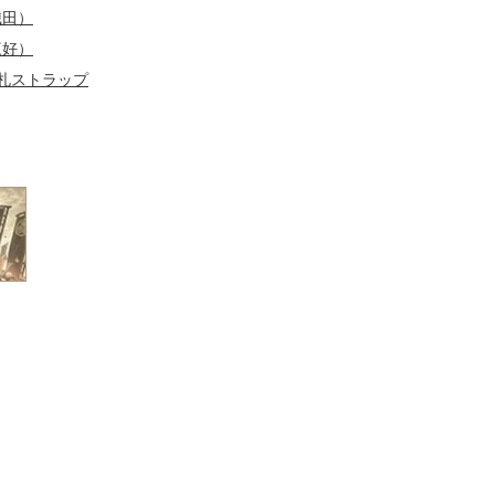
織田）
三好）
木札ストラップ