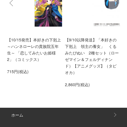
く
【10/15発売】本好きの下剋上
【9/10以降発送】「本好きの
【
～ハンネローレの貴族院五年
下剋上 領主の養女」 くる
庫
生～ 「恋してみたいお姫様
みたぴぬい 2種セット（ロー
部
2」（コミックス）
ゼマイン＆フェルディナン
6
ド）【アニメグッズ】（タピ
715円(税込)
オカ）
2,860円(税込)
ホーム