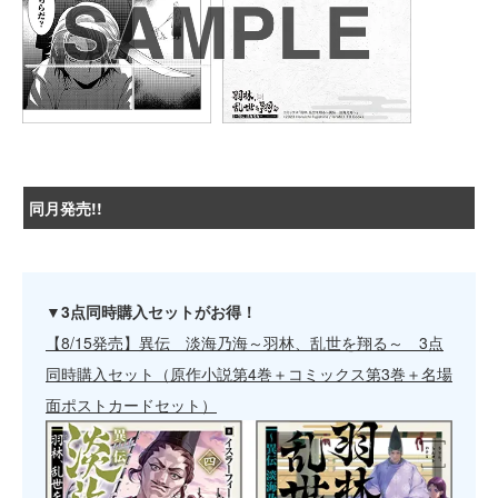
同月発売!!
▼3点同時購入セットがお得！
【8/15発売】異伝 淡海乃海～羽林、乱世を翔る～ 3点
同時購入セット（原作小説第4巻＋コミックス第3巻＋名場
面ポストカードセット）