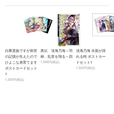
白豚貴族ですが前世
異伝 淡海乃海～羽
淡海乃海 水面が揺
の記憶が生えたので
林、乱世を翔る～四
れる時 ポストカー
ひよこな弟育てます
1,399円(税込)
ドセット1
ポストカードセット
1,320円(税込)
1
1,320円(税込)