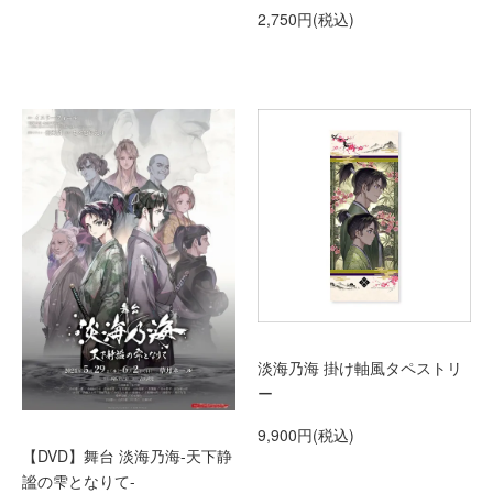
2,750円(税込)
淡海乃海 掛け軸風タペストリ
ー
9,900円(税込)
【DVD】舞台 淡海乃海-天下静
謐の雫となりて-