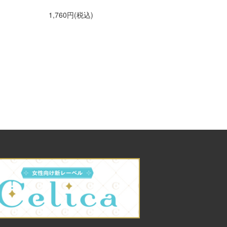
ィングテーマ adieu「
1,760円(税込)
anna me」（初仕様付
間生産限定盤）【アニ
グッズ】
1,500円(税込)