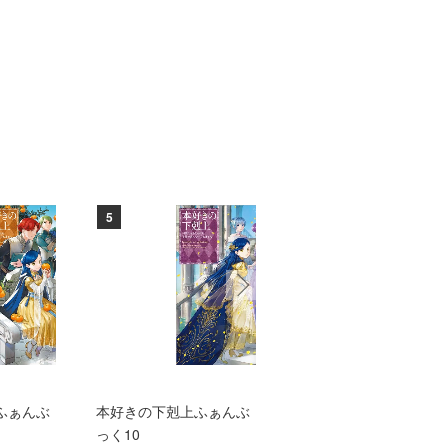
5
6
ふぁんぶ
本好きの下剋上ふぁんぶ
TVアニメ『本好きの下
っく10
上 領主の養女』エン