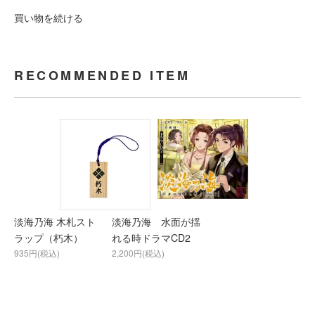
買い物を続ける
RECOMMENDED ITEM
淡海乃海 木札スト
淡海乃海 水面が揺
ラップ（朽木）
れる時ドラマCD2
935円(税込)
2,200円(税込)