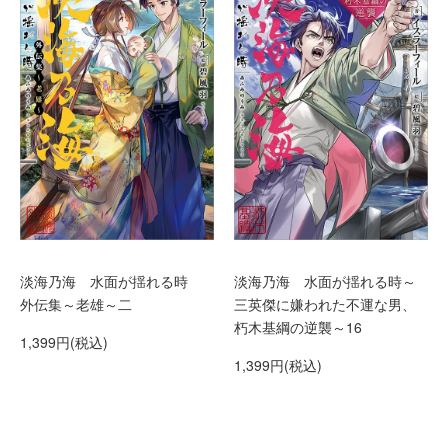
淡海乃海 水面が揺れる時
淡海乃海 水面が揺れる時～
外伝集～老雄～二
三英傑に嫌われた不運な男、
朽木基綱の逆襲～16
1,399円(税込)
1,399円(税込)