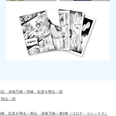
】異伝 淡海乃海～羽林、乱世を翔る～四
を翔る～四
】羽林、乱世を翔る～異伝 淡海乃海～第3巻（コロナ・コミックス）