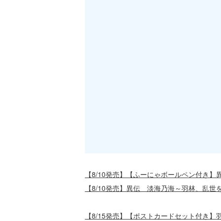
【8/10発売】【ふーにゃボールペン付き
【8/10発売】異伝 淡海乃海～羽林、乱世
【8/15発売】【ポストカードセット付き