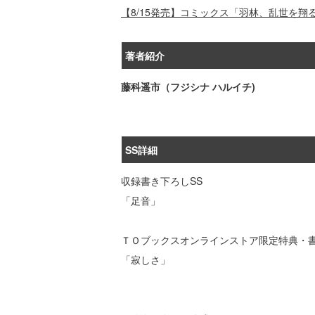
【8/15発売】コミックス「羽林、乱世を
著者紹介
藤科遥市（フジシナ ハルイチ)
SS詳細
収録書き下ろしSS
「足音」
ＴＯブックスオンラインストア限定特典・書
「寂しさ」