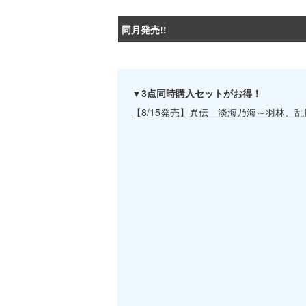
同月発売!!
▼3点同時購入セットがお得！
【8/15発売】異伝 淡海乃海～羽林、