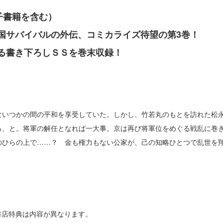
子書籍を含む）
国サバイバルの外伝、コミカライズ待望の第3巻！
る書き下ろしＳＳを巻末収録！
ないつかの間の平和を享受していた。しかし、竹若丸のもとを訪れた松
る、と。将軍の解任となれば一大事。京は再び将軍位をめぐる戦乱に巻
のひらの上で……？ 金も権力もない公家が、己の知略ひとつで乱世を
書店特典は内容が異なります。