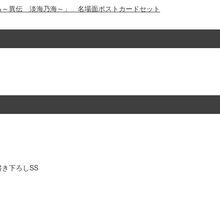
翔る～異伝 淡海乃海～」 名場面ポストカードセット
き下ろしSS