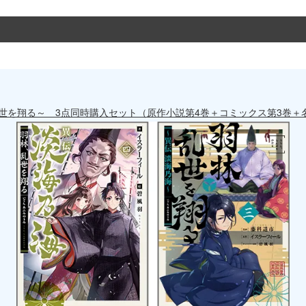
乱世を翔る～ 3点同時購入セット（原作小説第4巻＋コミックス第3巻