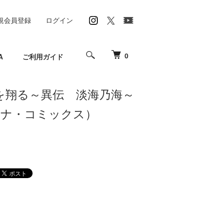
規会員登録
ログイン
0
A
ご利用ガイド
を翔る～異伝 淡海乃海～
ロナ・コミックス）