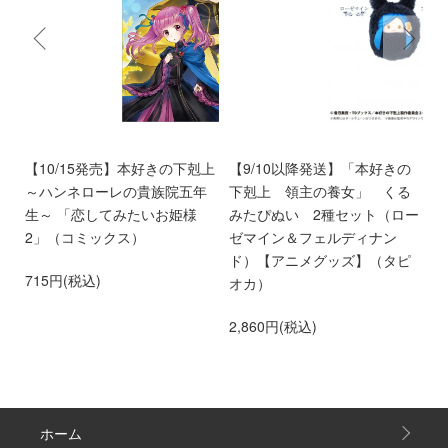
く
【10/15発売】本好きの下剋上
【9/10以降発送】「本好きの
【
～ハンネローレの貴族院五年
下剋上 領主の養女」 くる
庫
生～ 「恋してみたいお姫様
みたぴぬい 2種セット（ロー
部
2」（コミックス）
ゼマイン＆フェルディナン
6
ド）【アニメグッズ】（タピ
715円(税込)
オカ）
2,860円(税込)
ホーム