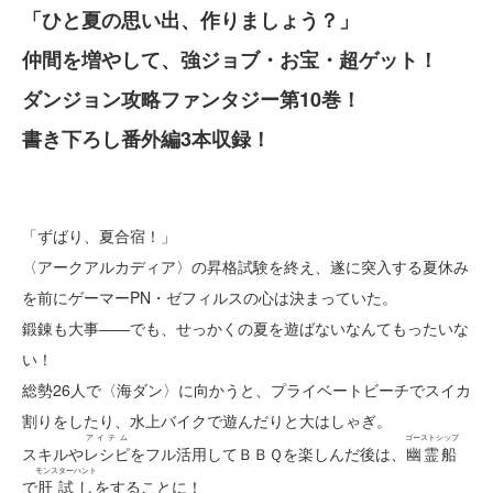
「ひと夏の思い出、作りましょう？」
仲間を増やして、強ジョブ・お宝・超ゲット！
ダンジョン攻略ファンタジー第10巻！
書き下ろし番外編3本収録！
「ずばり、夏合宿！」
〈アークアルカディア〉の昇格試験を終え、遂に突入する夏休み
を前にゲーマーPN・ゼフィルスの心は決まっていた。
鍛錬も大事――でも、せっかくの夏を遊ばないなんてもったいな
い！
総勢26人で〈海ダン〉に向かうと、プライベートビーチでスイカ
割りをしたり、水上バイクで遊んだりと大はしゃぎ。
アイテム
ゴーストシップ
スキルや
レシピ
をフル活用してＢＢＱを楽しんだ後は、
幽霊船
モンスターハント
で
肝試し
をすることに！