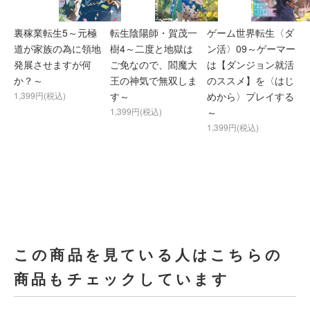
裏稼業転生5～元極
転生陰陽師・賀茂一
ゲーム世界転生〈ダ
道が家族の為に領地
樹4～二度と地獄は
ン活〉09～ゲーマー
発展させますが何
ご免なので、閻魔大
は【ダンジョン就活
か？～
王の神気で無双しま
のススメ】を〈はじ
1,399円(税込)
す～
めから〉プレイする
1,399円(税込)
～
1,399円(税込)
この商品を見ている人はこちらの
商品もチェックしています