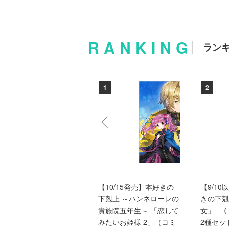
RANKING
ラン
10
1
2
バッドエンド目前のヒロ
【10/15発売】本好きの
【9/1
インに転生した私、今世
下剋上 ～ハンネローレの
きの下剋
では恋愛するつもりがチ
貴族院五年生～ 「恋して
女」 
ートな兄が離してくれま
みたいお姫様 2」（コミ
2種セッ