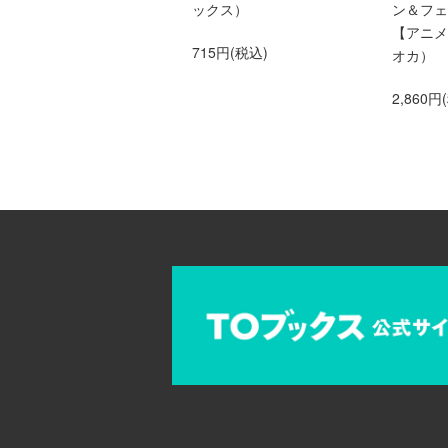
せん!?＠COMIC 第9巻
ックス）
ン＆フェ
（Celicaコミックス）
【アニメ
715円(税込)
オカ）
759円(税込)
2,860円