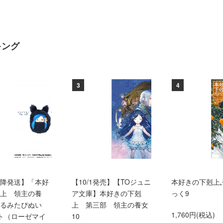
キング
3
4
0以降発送】「本好
【10/1発売】【TOジュニ
本好きの下剋上
上 領主の養
ア文庫】本好きの下剋
っく9
くるみたぴぬい
上 第三部 領主の養女
1,760円(税込)
ト（ローゼマイ
10