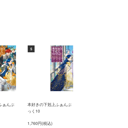
5
6
ふぁんぶ
本好きの下剋上ふぁんぶ
TVアニメ『本好きの下
っく10
上 領主の養女』エン
ィングテーマ adieu「
1,760円(税込)
anna me」（初仕様付