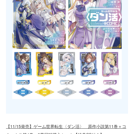
【11/15発売】ゲーム世界転生〈ダン活〉 原作小説第11巻＋コ