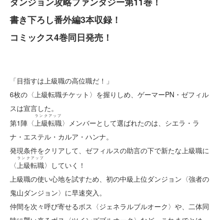
ダンジョン攻略ファンタジー第11巻！
書き下ろし番外編3本収録！
コミックス4巻同日発売！
「目指すは上級職の高位職だ！」
6枚の〈上級転職チケット〉を握りしめ、ゲーマーPN・ゼフィル
スは宣言した。
ランクアップ
第1陣〈
上級転職
〉メンバーとして選ばれたのは、シエラ・ラ
ナ・エステル・カルア・ハンナ。
発現条件をクリアして、ゼフィルスの助言の下で新たな上級職に
ランクアップ
〈
上級転職
〉していく！
上級職の使い心地を試すため、初の中級上位ダンジョン〈強者の
鬼山ダンジョン〉に早速突入。
仲間を次々呼び寄せるボス〈ジェネラルブルオーク〉や、二体同