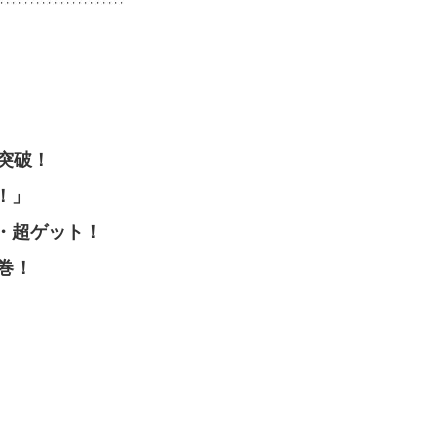
突破！
！」
宝・超ゲット！
巻！