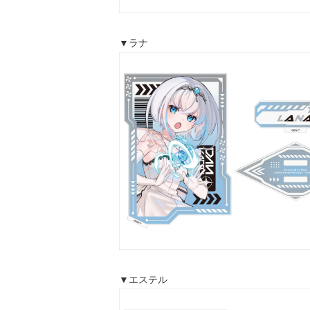
▼ラナ
▼エステル