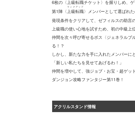
6枚の〈上級転職チケット〉を握りしめ、ゲ
ランクアップ
第1陣〈
上級転職
〉メンバーとして選ばれた
発現条件をクリアして、ゼフィルスの助言
上級職の使い心地を試すため、初の中級上
仲間を次々呼び寄せるボス〈ジェネラルブ
る！？
しかし、新たな力を手に入れたメンバーに
「新しい私たちを見せてあげるわ！」
仲間を増やして、強ジョブ・お宝・超ゲッ
ダンジョン攻略ファンタジー第11巻！
アクリルスタンド情報