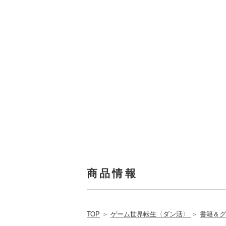
商品情報
TOP
＞
ゲーム世界転生〈ダン活〉
＞
書籍＆