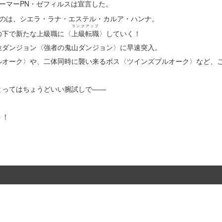
ーマーPN・ゼフィルスは宣言した。
のは、シエラ・ラナ・エステル・カルア・ハンナ。
ランクアップ
の下で新たな上級職に〈
上級転職
〉していく！
位ダンジョン〈強者の鬼山ダンジョン〉に早速突入。
ルオーク〉や、二体同時に襲い来るボス〈ツインズブルオーク〉など、
とってはちょうどいい腕試しで――
ト！