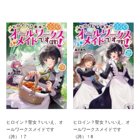
ヒロイン？聖女？いいえ、オ
ヒロイン？聖女？いいえ、オ
ールワークスメイドです
ールワークスメイドです
（誇）！7
（誇）！8