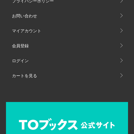
プライバシーポリシー
お問い合わせ
マイアカウント
会員登録
ログイン
カートを見る