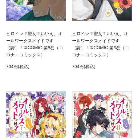
ヒロイン？聖女？いいえ、オ
ヒロイン？聖女？いいえ、オ
ールワークスメイドです
ールワークスメイドです
（誇）！＠COMIC 第5巻（コ
（誇）！＠COMIC 第6巻（コ
ロナ・コミックス）
ロナ・コミックス）
704円(税込)
704円(税込)