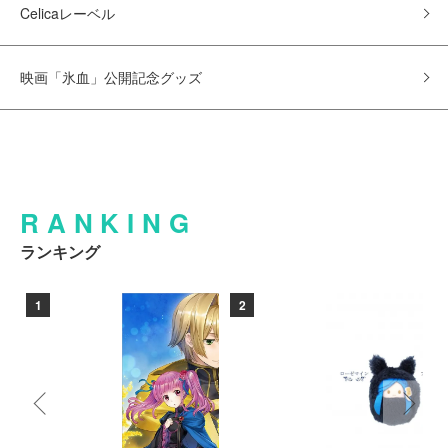
Celicaレーベル
映画「氷血」公開記念グッズ
RANKING
ランキング
1
2