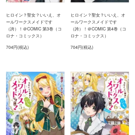
ヒロイン？聖女？いいえ、オ
ヒロイン？聖女？いいえ、オ
ールワークスメイドです
ールワークスメイドです
（誇）！＠COMIC 第3巻（コ
（誇）！＠COMIC 第4巻（コ
ロナ・コミックス）
ロナ・コミックス）
704円(税込)
704円(税込)