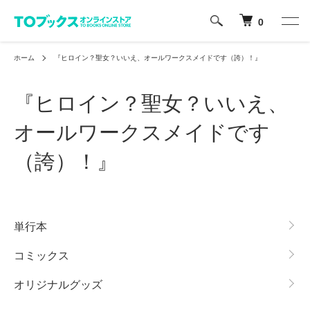
0
ホーム
『ヒロイン？聖女？いいえ、オールワークスメイドです（誇）！』
『ヒロイン？聖女？いいえ、
オールワークスメイドです
（誇）！』
グループ一覧
単行本
コミックス
オリジナルグッズ