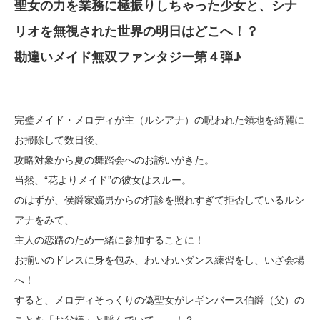
聖女の力を業務に極振りしちゃった少女と、シナ
リオを無視された世界の明日はどこへ！？
勘違いメイド無双ファンタジー第４弾♪
完璧メイド・メロディが主（ルシアナ）の呪われた領地を綺麗に
お掃除して数日後、
攻略対象から夏の舞踏会へのお誘いがきた。
当然、“花よりメイド”の彼女はスルー。
のはずが、侯爵家嫡男からの打診を照れすぎて拒否しているルシ
アナをみて、
主人の恋路のため一緒に参加することに！
お揃いのドレスに身を包み、わいわいダンス練習をし、いざ会場
へ！
すると、メロディそっくりの偽聖女がレギンバース伯爵（父）の
ことを「お父様」と呼んでいて……！？