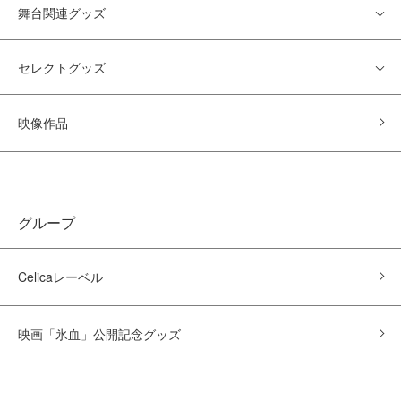
舞台関連グッズ
セレクトグッズ
映像作品
グループ
Celicaレーベル
映画「氷血」公開記念グッズ