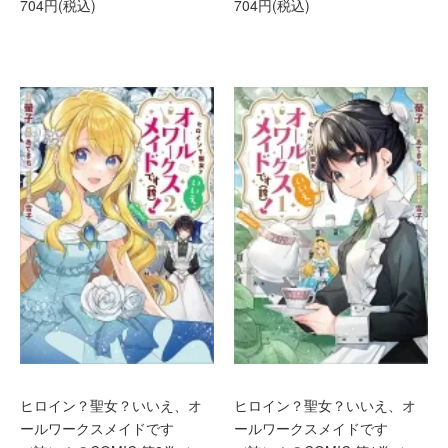
704円(税込)
704円(税込)
ヒロイン？聖女？いいえ、オ
ヒロイン？聖女？いいえ、オ
ールワークスメイドです
ールワークスメイドです