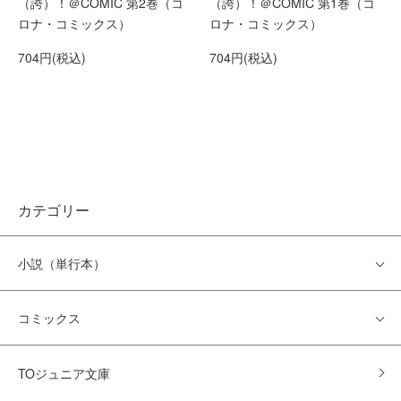
（誇）！＠COMIC 第2巻（コ
（誇）！＠COMIC 第1巻（コ
ロナ・コミックス）
ロナ・コミックス）
704円(税込)
704円(税込)
カテゴリー
小説（単行本）
コミックス
TOジュニア文庫