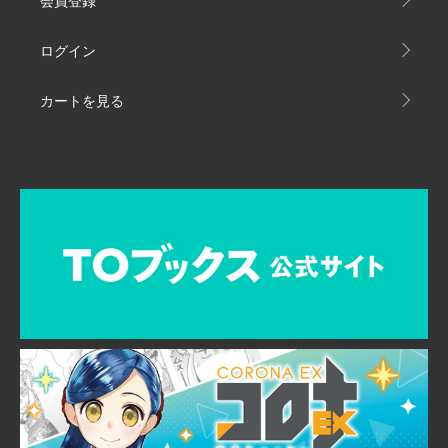
ログイン
カートを見る