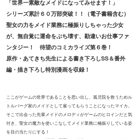
「世界一素敵なメイドになってみせます！」
シリーズ累計６０万部突破！！（電子書籍含む）
聖女の力をメイド業務に極振りしちゃった少女
が、無自覚に運命をぶち壊す、勘違いお仕事ファ
ンタジー！ 待望のコミカライズ第６巻！
原作・あてきち先生による書き下ろしSS＆番外
編・描き下ろし特別漫画を収録！
ここがゲームの世界であることを思い出し、孤児院を救うためル
トルバーグ家のメイドとして雇ってもらうことになったマイカ。
そこで出会った先輩メイドのメロディがゲームのヒロインだと気
付き、聖女の魔力を使いこなしてメイド業務に極振りしている姿
を目の当たりにする！