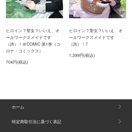
ヒロイン？聖女？いいえ、オ
ヒロイン？聖女？いいえ、オ
ールワークスメイドです
ールワークスメイドです
（誇）！＠COMIC 第1巻（コ
（誇）！7
ロナ・コミックス）
1,399円(税込)
704円(税込)
ホーム
特定商取引法に基づく表記