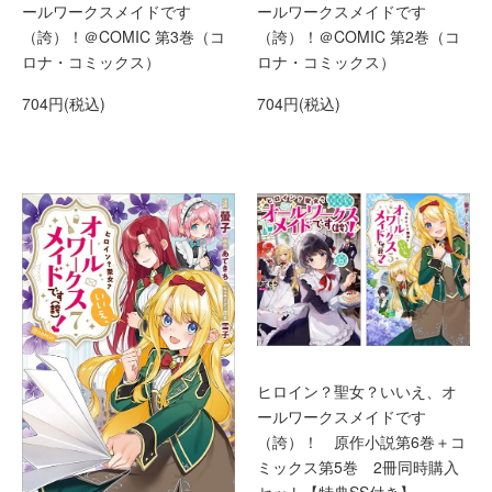
ールワークスメイドです
ールワークスメイドです
（誇）！＠COMIC 第2巻（コ
（誇）！＠COMIC 第3巻（コ
ロナ・コミックス）
ロナ・コミックス）
704円(税込)
704円(税込)
ヒロイン？聖女？いいえ、オ
ールワークスメイドです
（誇）！ 原作小説第6巻＋コ
ミックス第5巻 2冊同時購入
セット【特典SS付き】