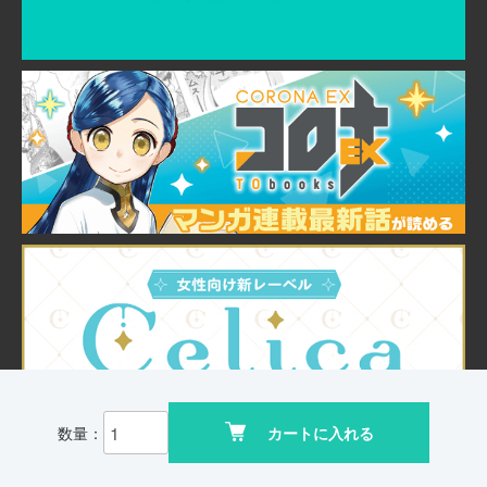
数量：
カートに入れる
© TO Books, Inc.