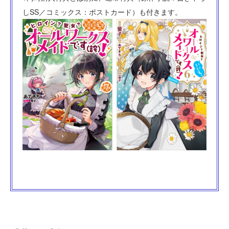
しSS／コミックス：ポストカード）も付きます。