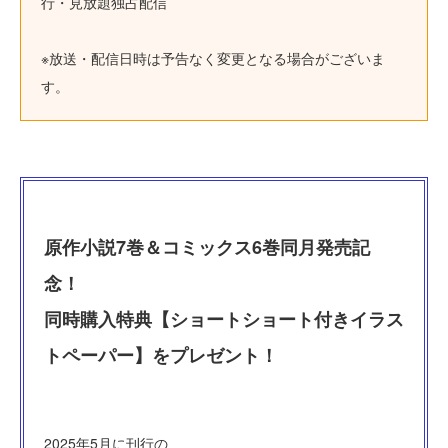
行・見放題独占配信
※放送・配信日時は予告なく変更となる場合がございま
す。
原作小説7巻＆コミックス6巻同月発売記
念！
同時購入特典【ショートショート付きイラス
トペーパー】をプレゼント！
2025年5月に刊行の