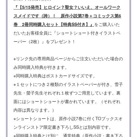
『【5/15発売】ヒロイン？聖女？いいえ、オールワーク
スメイドです（誇）！ 原作小説第7巻＋コミックス第6
巻 2冊同時購入セット【特典SS付き】』
をご購入いた
だいたお客様全員に『ショートショート付きイラストペ
ーパー（2枚）』をプレゼント！
※リンク先の専用商品ページからご注文いただいた場合の
み同時購入特典が付きます。
※同時購入特典はポストカードサイズです。
※１セットにつき２種類のイラストペーパーが付き、雪子
先生・螢子先生それぞれ１枚ずつご用意しています。裏
面にはショートショートが書かれています。（それぞれ
内容は異なります。）
※ショートショートは、原作小説7巻に付くTOブックスオ
ンラインストア限定書き下ろしSSとは別内容です。
※同時購入特典とは別に、通常特典（原作小説：書き下ろ