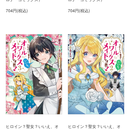
704円(税込)
704円(税込)
ヒロイン？聖女？いいえ、オ
ヒロイン？聖女？いいえ、オ