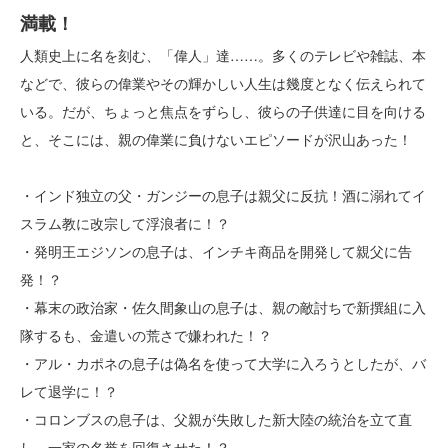
満載！
人類史上に名を刻む、「偉人」達……。多くのテレビや雑誌、本
などで、彼らの偉業やその輝かしい人生は幾度となく伝えられて
いる。だが、ちょっと焦点をずらし、彼らの子供達に目を向ける
と、そこには、親の偉業に負けないエピソードが沢山あった！
・インド独立の父・ガンジーの息子は親父に反抗！酒に溺れてイ
スラム教に改宗して浮浪者に！？
・発明王エジソンの息子は、インチキ商品を開発して親父に告
発！？
・幕末の政治家・佐久間象山の息子は、親の敵討ちで新撰組に入
隊するも、金遣いの荒さで嫌われた！？
・アル・カポネの息子は偽名を使って大学に入ろうとしたが、バ
レて退学に！？
・コロンブスの息子は、父親が失敗した新大陸の統治を立て直
し、一家の名誉を回復させた！？