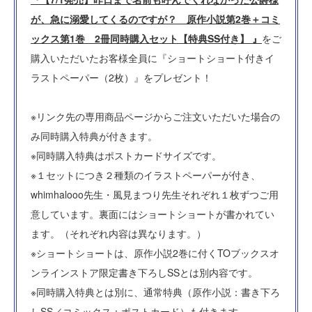
が、急に溺愛してくるのですが？ 原作小説第2巻＋コミ
ックス第1巻 2冊同時購入セット【特典SS付き】 』
をご
購入いただいたお客様全員に『ショートショート付きイ
ラストペーパー（2枚）』をプレゼント！
※リンク先の専用商品ページからご注文いただいた場合の
み同時購入特典が付きます。
※同時購入特典はポストカードサイズです。
※１セットにつき２種類のイラストペーパーが付き、
whimhalooo先生・風見まつり先生それぞれ１枚ずつご用
意しています。裏面にはショートショートが書かれてい
ます。（それぞれ内容は異なります。）
※ショートショートは、原作小説2巻に付くTOブックスオ
ンラインストア限定書き下ろしSSとは別内容です。
※同時購入特典とは別に、通常特典（原作小説：書き下ろ
しSS／コミックス：ポストカード）も付きます。