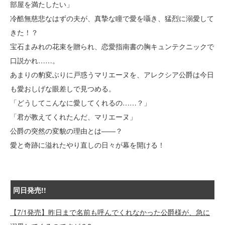
部屋を満たしたい」
冷酷無慈悲なはずの夫が、真摯な瞳で愛を囁き、猛烈に溺愛して
きた！？
宝石まみれの花束を贈られ、恋愛指南書の胸キュンテクニックで
口説かれ……。
あまりの豹変ぶりに戸惑うマリエーヌを、アレクシア公爵は今日
も愛おしげな眼差しで見つめる。
「どうしてこんなに愛してくれるの……？」
「君が教えてくれたんだ、マリエーヌ」
公爵の突然の変貌の理由とは――？
愛と奇跡に溢れたやり直しの日々が幕を開ける！
同日発売!!
【7/1発売】昨日まで名前も呼んでくれなかった公爵様が、急に