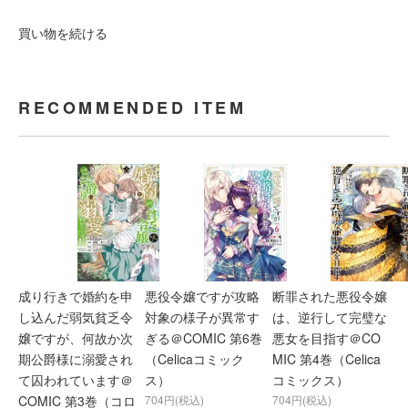
買い物を続ける
RECOMMENDED ITEM
成り行きで婚約を申
悪役令嬢ですが攻略
断罪された悪役令嬢
し込んだ弱気貧乏令
対象の様子が異常す
は、逆行して完璧な
嬢ですが、何故か次
ぎる＠COMIC 第6巻
悪女を目指す＠CO
期公爵様に溺愛され
（Celicaコミック
MIC 第4巻（Celica
て囚われています＠
ス）
コミックス）
COMIC 第3巻（コロ
704円(税込)
704円(税込)