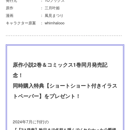
発行元 ： TOブックス
原作 ： 三月叶姫
漫画 ： 風見まつり
キャラクター原案 ： whimhalooo
原作小説2巻＆コミックス1巻同月発売記
念！
同時購入特典【ショートショート付きイラス
トペーパー】をプレゼント！
2024年7月に刊行の
『【7/1発売】昨日まで名前も呼んでくれなかった公爵様