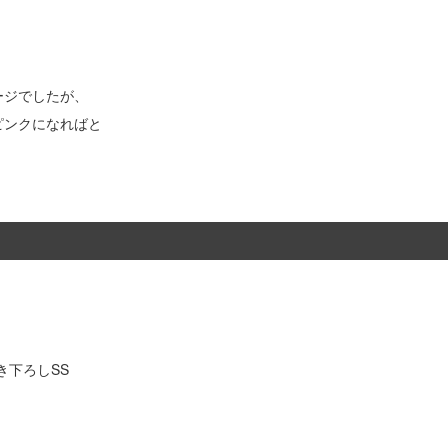
ージでしたが、
ピンクになればと
き下ろしSS