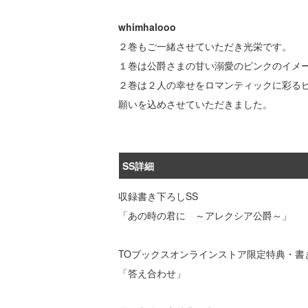
whimhalooo
２巻もご一緒させていただき光栄です。
１巻は公爵さまの甘い溺愛のピンクのイメ
２巻は２人の幸せをロマンティックに彩る
願いを込めさせていただきました。
SS詳細
収録書き下ろしSS
「あの時の君に ～アレクシア公爵～」
TOブックスオンラインストア限定特典・書
「答え合わせ」