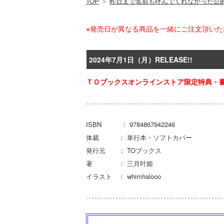
TOP
＞
昨日まで名前も呼んでくれなかった公
※発売日が異なる商品を一緒にご注文頂い
2024年7月1日（月）RELEASE!!
ＴＯブックスオンラインストア限定特典・書
ISBN ： 9784867942246
体裁 ： 単行本・ソフトカバー
発行元 ： TOブックス
著 ： 三月叶姫
イラスト ： whimhalooo