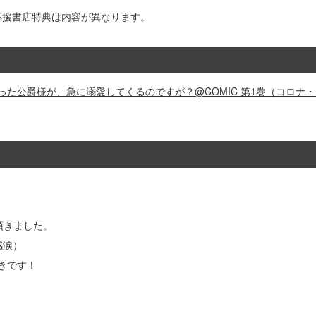
応援書店特典は内容が異なります。
った公爵様が、急に溺愛してくるのですが？@COMIC 第1巻（コロナ
頂きました。
感涙）
好きです！