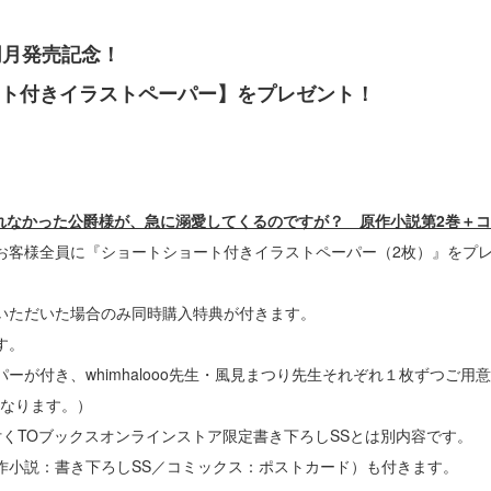
同月発売記念！
ト付きイラストペーパー】をプレゼント！
くれなかった公爵様が、急に溺愛してくるのですが？ 原作小説第2巻＋コ
お客様全員に『ショートショート付きイラストペーパー（2枚）』をプ
いただいた場合のみ同時購入特典が付きます。
す。
ーが付き、whimhalooo先生・風見まつり先生それぞれ１枚ずつご
なります。）
付くTOブックスオンラインストア限定書き下ろしSSとは別内容です。
作小説：書き下ろしSS／コミックス：ポストカード）も付きます。