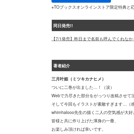
※TOブックスオンラインストア限定特典と
同日発売!!
【7/1発売】昨日まで名前も呼んでくれなか
著者紹介
三月叶姫（ミツキカナヒメ）
ついに二巻が出ました…！（涙）
Webで力尽きた部分をがっつり改稿させて
そして今回もイラストが素敵すぎます…（
whimhalooo先生の描く二人の空気感が大
皆様と共に作り上げた渾身の一冊、
お楽しみ頂ければ幸いです。