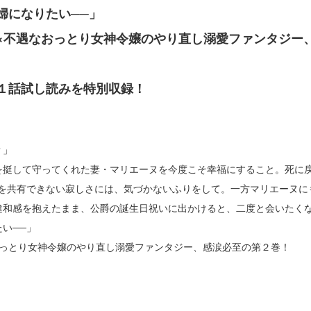
婦になりたい──」
×不遇なおっとり女神令嬢のやり直し溺愛ファンタジー
１話試し読みを特別収録！
？」
を挺して守ってくれた妻・マリエーヌを今度こそ幸福にすること。死に
憶を共有できない寂しさには、気づかないふりをして。一方マリエーヌに
違和感を抱えたまま、公爵の誕生日祝いに出かけると、二度と会いたく
い──」
おっとり女神令嬢のやり直し溺愛ファンタジー、感涙必至の第２巻！