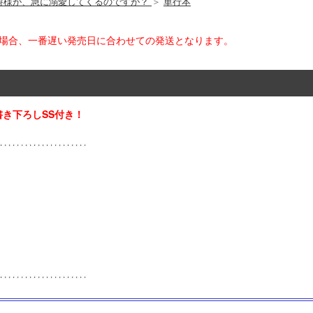
爵様が、急に溺愛してくるのですが？
＞
単行本
た場合、一番遅い発売日に合わせての発送となります。
き下ろしSS付き！