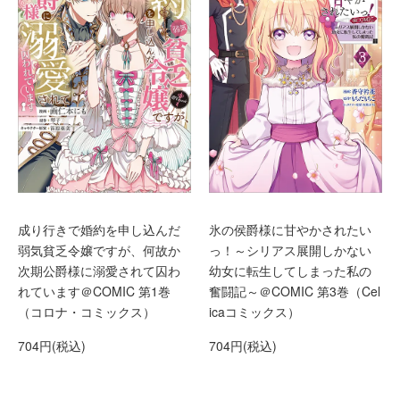
成り行きで婚約を申し込んだ
氷の侯爵様に甘やかされたい
弱気貧乏令嬢ですが、何故か
っ！～シリアス展開しかない
次期公爵様に溺愛されて囚わ
幼女に転生してしまった私の
れています＠COMIC 第1巻
奮闘記～＠COMIC 第3巻（Cel
（コロナ・コミックス）
icaコミックス）
704円(税込)
704円(税込)