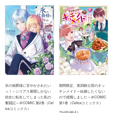
氷の侯爵様に甘やかされたい
期間限定、第四騎士団のキッ
っ！～シリアス展開しかない
チンメイド～結婚したくない
幼女に転生してしまった私の
ので就職しました～＠COMIC
奮闘記～＠COMIC 第2巻（Cel
第1巻（Celicaコミックス）
icaコミックス）
704円(税込)