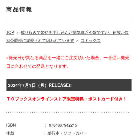
商品情報
TOP
＞
成り行きで婚約を申し込んだ弱気貧乏令嬢ですが、何故か次
期公爵様に溺愛されて囚われています
＞
コミックス
※発売日が異なる商品を一緒にご注文頂いた場合、一番遅い発売
日に合わせての発送となります。
2024年7月1日（月）RELEASE!!
ＴＯブックスオンラインストア限定特典・ポストカード付き！
ISBN ： 9784867942215
体裁 ： 単行本・ソフトカバー