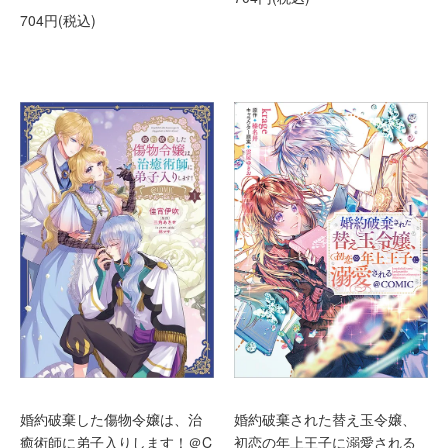
704円(税込)
婚約破棄した傷物令嬢は、治
婚約破棄された替え玉令嬢、
癒術師に弟子入りします！＠C
初恋の年上王子に溺愛される