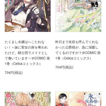
たくまし令嬢はへこたれな
昨日まで名前も呼んでくれな
い！～妹に聖女の座を奪われ
かった公爵様が、急に溺愛し
たけど、騎士団でメイドとし
てくるのですが？＠COMIC 第
て働いています～＠COMIC 第
1巻（Celicaコミックス）
1巻（Celicaコミックス）
704円(税込)
704円(税込)