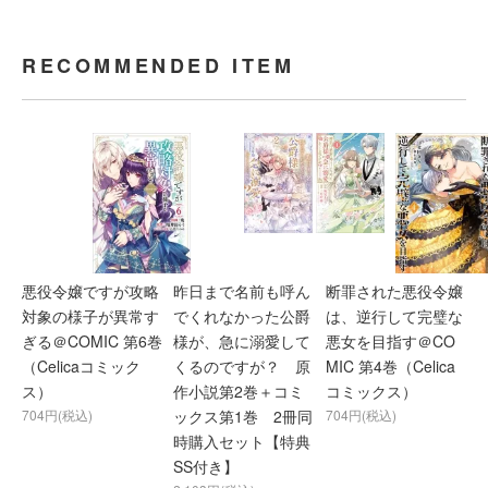
RECOMMENDED ITEM
悪役令嬢ですが攻略
昨日まで名前も呼ん
断罪された悪役令嬢
対象の様子が異常す
でくれなかった公爵
は、逆行して完璧な
ぎる＠COMIC 第6巻
様が、急に溺愛して
悪女を目指す＠CO
（Celicaコミック
くるのですが？ 原
MIC 第4巻（Celica
ス）
作小説第2巻＋コミ
コミックス）
704円(税込)
ックス第1巻 2冊同
704円(税込)
時購入セット【特典
SS付き】