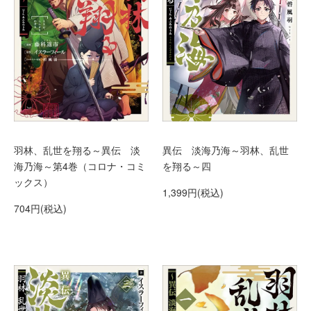
異伝 淡海乃海～羽林、乱世
羽林、乱世を翔る～異伝 淡
を翔る～四
海乃海～第4巻（コロナ・コミ
ックス）
1,399円(税込)
704円(税込)