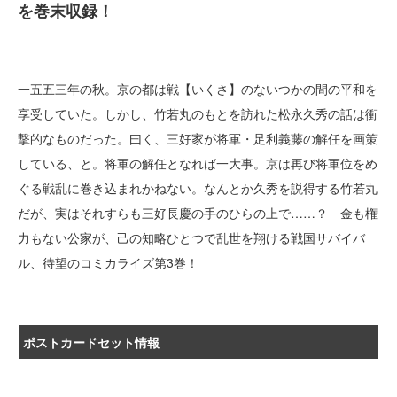
を巻末収録！
一五五三年の秋。京の都は戦【いくさ】のないつかの間の平和を
享受していた。しかし、竹若丸のもとを訪れた松永久秀の話は衝
撃的なものだった。曰く、三好家が将軍・足利義藤の解任を画策
している、と。将軍の解任となれば一大事。京は再び将軍位をめ
ぐる戦乱に巻き込まれかねない。なんとか久秀を説得する竹若丸
だが、実はそれすらも三好長慶の手のひらの上で……？ 金も権
力もない公家が、己の知略ひとつで乱世を翔ける戦国サバイバ
ル、待望のコミカライズ第3巻！
ポストカードセット情報