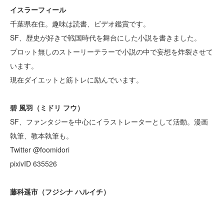
イスラーフィール
千葉県在住。趣味は読書、ビデオ鑑賞です。
SF、歴史が好きで戦国時代を舞台にした小説を書きました。
プロット無しのストーリーテラーで小説の中で妄想を炸裂させて
います。
現在ダイエットと筋トレに励んでいます。
碧 風羽（ミドリ フウ）
SF、ファンタジーを中心にイラストレーターとして活動。漫画
執筆、教本執筆も。
Twitter @foomidori
pixivID 635526
藤科遥市（フジシナ ハルイチ）