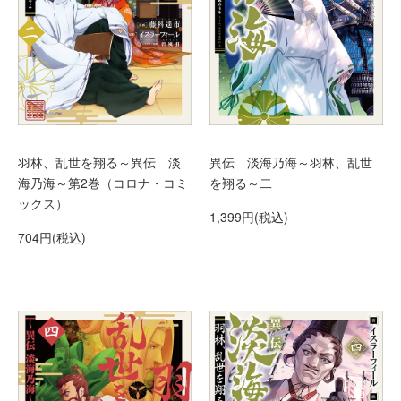
羽林、乱世を翔る～異伝 淡
異伝 淡海乃海～羽林、乱世
海乃海～第2巻（コロナ・コミ
を翔る～二
ックス）
1,399円(税込)
704円(税込)