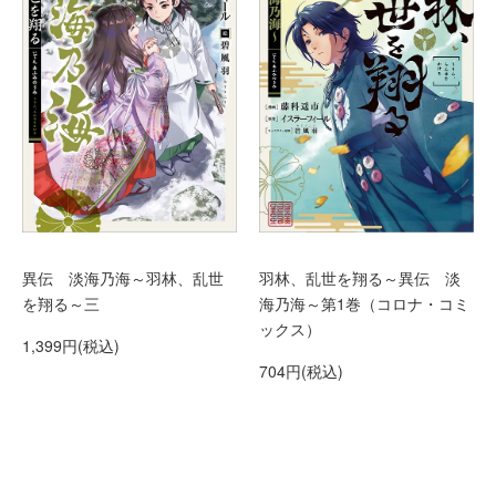
異伝 淡海乃海～羽林、乱世
羽林、乱世を翔る～異伝 淡
を翔る～三
海乃海～第1巻（コロナ・コミ
ックス）
1,399円(税込)
704円(税込)