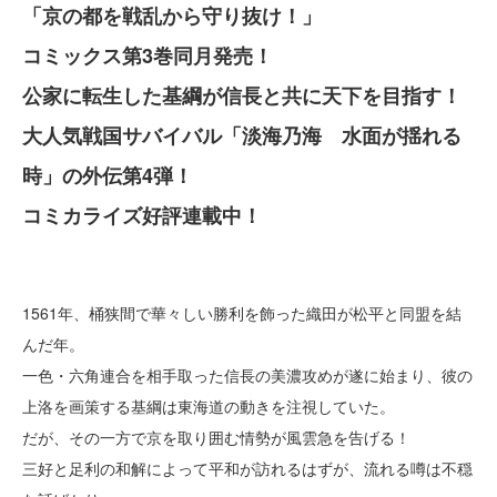
「京の都を戦乱から守り抜け！」
コミックス第3巻同月発売！
公家に転生した基綱が信長と共に天下を目指す！
大人気戦国サバイバル「淡海乃海 水面が揺れる
時」の外伝第4弾！
コミカライズ好評連載中！
1561年、桶狭間で華々しい勝利を飾った織田が松平と同盟を結
んだ年。
一色・六角連合を相手取った信長の美濃攻めが遂に始まり、彼の
上洛を画策する基綱は東海道の動きを注視していた。
だが、その一方で京を取り囲む情勢が風雲急を告げる！
三好と足利の和解によって平和が訪れるはずが、流れる噂は不穏