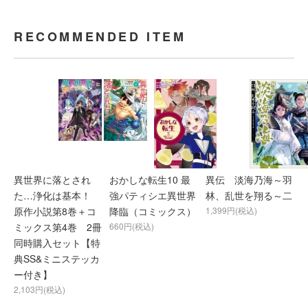
RECOMMENDED ITEM
異世界に落とされ
おかしな転生10 最
異伝 淡海乃海～羽
た…浄化は基本！
強パティシエ異世界
林、乱世を翔る～二
原作小説第8巻＋コ
降臨（コミックス）
1,399円(税込)
ミックス第4巻 2冊
660円(税込)
同時購入セット【特
典SS&ミニステッカ
ー付き】
2,103円(税込)