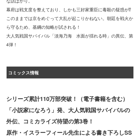
な話ばかり。
幕府は戦支度を整えており、しかも三好家重臣に毒殺の疑惑が⁉
このままでは京をめぐって大乱が起こりかねない。朝廷を戦火か
ら守るため、基綱の知略が試される！
大人気戦国サバイバル「淡海乃海 水面が揺れる時」の異伝、第
4弾！
コミックス情報
シリーズ累計110万部突破！（電子書籍を含む）
「小説家になろう」発、大人気戦国サバイバルの
外伝、コミカライズ待望の第3巻！
原作・イスラーフィール先生による書き下ろしSS