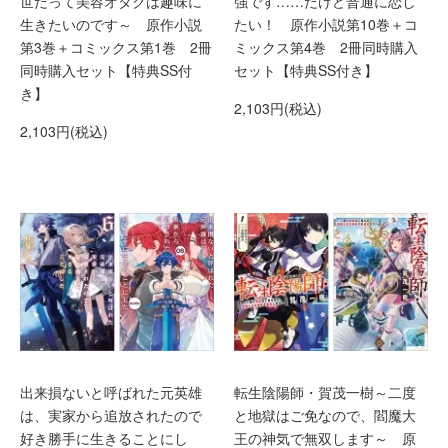
世だって美容オタクは趣味に
強です……だけど普通に恋し
生きたいのです～ 原作小説
たい！ 原作小説第10巻＋コ
第3巻＋コミックス第1巻 2冊
ミックス第4巻 2冊同時購入
同時購入セット【特典SS付
セット【特典SS付き】
き】
2,103円(税込)
2,103円(税込)
出来損ないと呼ばれた元英雄
転生陰陽師・賀茂一樹～二度
は、実家から追放されたので
と地獄はご免なので、閻魔大
好き勝手に生きることにし
王の神気で無双します～ 原