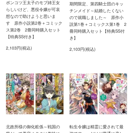
ポンコツ王太子のモブ姉王女
期間限定、第四騎士団のキッ
らしいけど、悪役令嬢が可哀
チンメイド～結婚したくない
想なので助けようと思いま
ので就職しました～ 原作小
す 原作小説第2巻＋コミック
説第1巻＋コミックス第1巻 2
ス第2巻 2冊同時購入セット
冊同時購入セット【特典SS付
【特典SS付き】
き】
2,103円(税込)
2,103円(税込)
北政所様の御化粧係～戦国の
転生令嬢は精霊に愛されて最