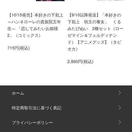
ン
【10/15発売】本好きの下剋上
【9/10以降発送】「本好きの
【
愛
～ハンネローレの貴族院五年
下剋上 領主の養女」 くる
庫
離
生～ 「恋してみたいお姫様
みたぴぬい 2種セット（ロー
部
第
2」（コミックス）
ゼマイン＆フェルディナン
6
ド）【アニメグッズ】（タピ
715円(税込)
オカ）
2,860円(税込)
ホーム
特定商取引法に基づく表記
プライバシーポリシー