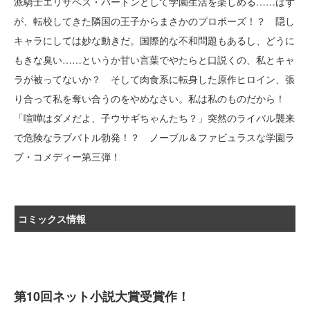
派騎士エリザベス・バートンとして学園生活を楽しめる……はず
が、転校してきた隣国の王子からまさかのプロポーズ！？ 隠し
キャラにしては妙な動きだ。国際的な不和問題もあるし、どうに
もきな臭い……というか甘い言葉でやたらと口説くの、私とキャ
ラが被ってないか？ そして肉食系に転身した原作ヒロイン、張
り合って私を奪い合うのをやめなさい。私は私のものだから！
「喧嘩はダメだよ、子ウサギちゃんたち？」突然のライバル襲来
で危険なラブバトル勃発！？ ノーブル＆ファビュラスな学園ラ
ブ・コメディー第三弾！
コミックス情報
第10回ネット小説大賞受賞作！