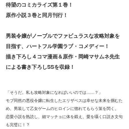
待望のコミカライズ第１巻！
原作小説３巻と同月刊行！
男装令嬢がノーブルでファビュラスな攻略対象を
目指す、ハートフル学園ラブ・コメディー！
描き下ろし４コマ漫画＆原作・岡崎マサムネ先生
による書き下ろしSSを収録！
「そうだ。私も攻略対象になればいいのでは……？」
モブ同然の悪役令嬢に転生したエリザベスは幸せな未来を掴むた
め、男装して乙女ゲームのヒロインに惚れてもらう策を閃く。
恋愛小説を熟読し、細マッチョに体を鍛え、愛を囁く口説き文句
も完璧に！？