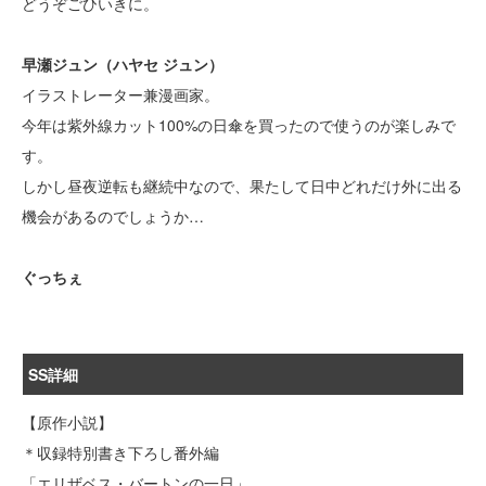
どうぞごひいきに。
早瀬ジュン（ハヤセ ジュン）
イラストレーター兼漫画家。
今年は紫外線カット100%の日傘を買ったので使うのが楽しみで
す。
しかし昼夜逆転も継続中なので、果たして日中どれだけ外に出る
機会があるのでしょうか…
ぐっちぇ
SS詳細
【原作小説】
＊収録特別書き下ろし番外編
「エリザベス・バートンの一日」