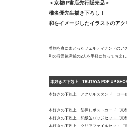
＜京都IP書店先行販売品＞
椎名優先生描き下ろし！
和をイメージしたイラストのアク
着物を身にまとったフェルディナンドのア
和の雰囲気満載の2人を手軽に飾ってお楽し
本好きの下剋上 TSUTAYA POP UP S
本好きの下剋上 アクリルスタンド ロー
本好きの下剋上 箔押しポストカード（京
本好きの下剋上 和紙缶バッジセット（京
本好きの下剋上 クリアファイルセット（