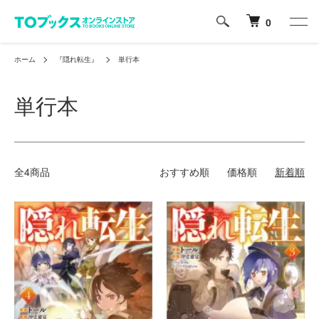
0
ホーム
『隠れ転生』
単行本
単行本
全4商品
おすすめ順
価格順
新着順