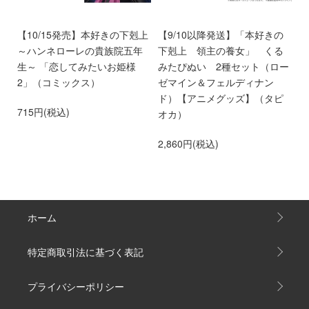
好
【10/15発売】本好きの下剋上
【9/10以降発送】「本好きの
【
め
～ハンネローレの貴族院五年
下剋上 領主の養女」 くる
ア
せ
生～ 「恋してみたいお姫様
みたぴぬい 2種セット（ロー
き
専
2」（コミックス）
ゼマイン＆フェルディナン
貴
ド）【アニメグッズ】（タピ
い
715円(税込)
オカ）
2
2,860円(税込)
ホーム
特定商取引法に基づく表記
プライバシーポリシー