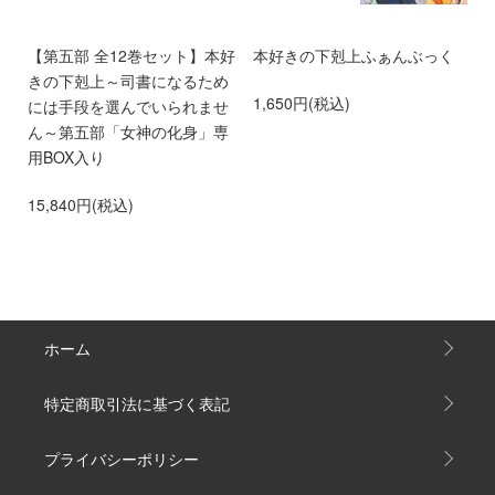
る
【第五部 全12巻セット】本好
本好きの下剋上ふぁんぶっく
本
れ
きの下剋上～司書になるため
た
1,650円(税込)
ド
には手段を選んでいられませ
ま
ス）
ん～第五部「女神の化身」専
2
用BOX入り
15,840円(税込)
ホーム
特定商取引法に基づく表記
プライバシーポリシー