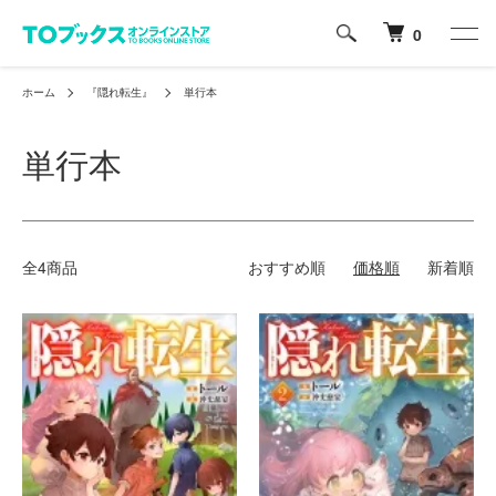
0
ホーム
『隠れ転生』
単行本
単行本
全4商品
おすすめ順
価格順
新着順