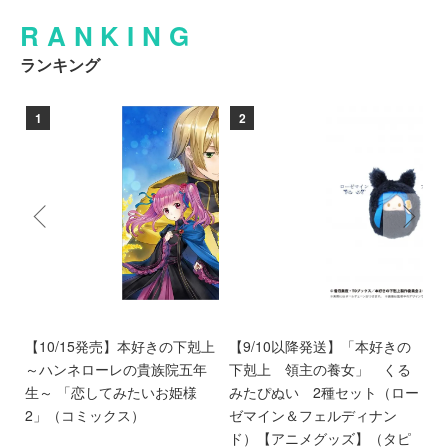
RANKING
ランキング
1
2
ン
【10/15発売】本好きの下剋上
【9/10以降発送】「本好きの
【
愛
～ハンネローレの貴族院五年
下剋上 領主の養女」 くる
庫
離
生～ 「恋してみたいお姫様
みたぴぬい 2種セット（ロー
部
第
2」（コミックス）
ゼマイン＆フェルディナン
6
ド）【アニメグッズ】（タピ