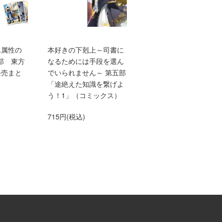
水属性の
本好きの下剋上～司書に
TVアニメ『本好きの下
部 東方
なるためには手段を選ん
上 領主の養女』エン
発売まと
でいられません～ 第五部
ィングテーマ adieu「
「途絶えた知識を繋げよ
anna me」（初仕様付
う！1」（コミックス）
間生産限定盤）【アニ
グッズ】
715円(税込)
1,500円(税込)