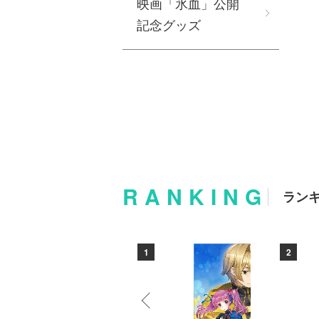
映画「氷血」公開
記念グッズ
RANKING
ラン
10
1
2