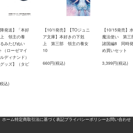
0以降発送】「本好
【10/1発売】【TOジュニ
【10/15発売】
上 領主の養
ア文庫】本好きの下剋
魔法使い 第三
くるみたぴぬい
上 第三部 領主の養女
諸国編8 同時
ト（ローゼマイ
10
め買いセット
ルディナンド）
660円(税込)
3,399円(税込)
グッズ】（タピ
(税込)
ホーム
特定商取引法に基づく表記
プライバシーポリシー
お問い合わせ