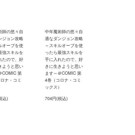
術師の悠々自
中年魔術師の悠々自
ンジョン攻略
適なダンジョン攻略
ルオーブを使
～スキルオーブを使
最強スキルを
ったら最強スキルを
れたので、好
手に入れたので、好
きようと思い
きに生きようと思い
COMIC 第
ます～＠COMIC 第
コロナ・コミ
4巻（コロナ・コミ
）
ックス）
税込)
704円(税込)