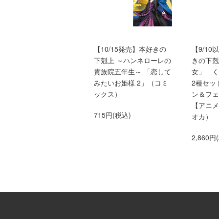
本好きの下剋上ふぁんぶ
【10/15発売】本好きの
【9/1
っく
下剋上 ～ハンネローレの
きの下剋
貴族院五年生～ 「恋して
女」 
1,650円(税込)
みたいお姫様 2」（コミ
2種セッ
ックス）
ン＆フェ
【アニメ
715円(税込)
オカ）
2,860円