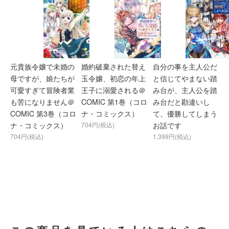
元貴族令嬢で未婚の
婚約破棄された替え
自分の事を主人公だ
母ですが、娘たちが
玉令嬢、初恋の年上
と信じてやまない踏
可愛すぎて冒険者業
王子に溺愛される＠
み台が、主人公を踏
も苦になりません＠
COMIC 第1巻（コロ
み台だと勘違いし
COMIC 第3巻（コロ
ナ・コミックス）
て、優勝してしまう
ナ・コミックス）
704円(税込)
お話です
704円(税込)
1,399円(税込)