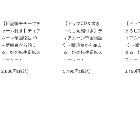
【日記帳モチーフチ
【ドラマCD＆書き
【ドラ
ャーム付き】ティア
下ろし短編付き】テ
下ろし
ムーン帝国物語10
ィアムーン帝国物語
ィアム
～断頭台から始ま
9 ～断頭台から始ま
13 ～
る、姫の転生逆転ス
る、姫の転生逆転ス
まる、
トーリー～
トーリー～
ストー
2,860円(税込)
3,190円(税込)
3,190