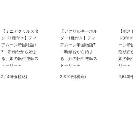
【ミニアクリルスタ
【アクリルキーホル
【ポス
ンド1種付き】ティ
ダー1種付き】ティ
ト3付
アムーン帝国物語1
アムーン帝国物語7
ーン帝
7～断頭台から始ま
～断頭台から始ま
断頭台
る、姫の転生逆転ス
る、姫の転生逆転ス
姫の転
トーリー～
トーリー～
リー～
2,145円(税込)
2,310円(税込)
2,640