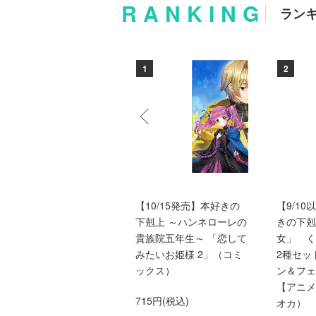
RANKING
ラン
10
1
2
バッドエンド目前のヒロ
【10/15発売】本好きの
【9/1
インに転生した私、今世
下剋上 ～ハンネローレの
きの下剋
では恋愛するつもりがチ
貴族院五年生～ 「恋して
女」 
ートな兄が離してくれま
みたいお姫様 2」（コミ
2種セッ
せん!?＠COMIC 第9巻
ックス）
ン＆フェ
（Celicaコミックス）
【アニメ
715円(税込)
オカ）