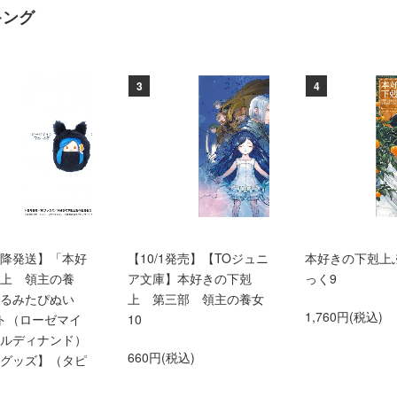
キング
3
4
0以降発送】「本好
【10/1発売】【TOジュニ
本好きの下剋上
上 領主の養
ア文庫】本好きの下剋
っく9
くるみたぴぬい
上 第三部 領主の養女
1,760円(税込)
ト（ローゼマイ
10
ルディナンド）
660円(税込)
グッズ】（タピ