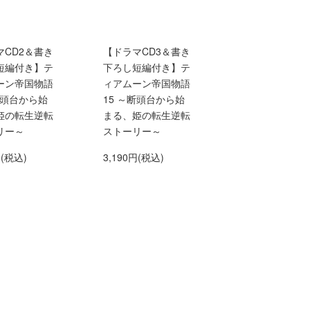
マCD2＆書き
【ドラマCD3＆書き
短編付き】テ
下ろし短編付き】テ
ーン帝国物語
ィアムーン帝国物語
断頭台から始
15 ～断頭台から始
姫の転生逆転
まる、姫の転生逆転
リー～
ストーリー～
円(税込)
3,190円(税込)