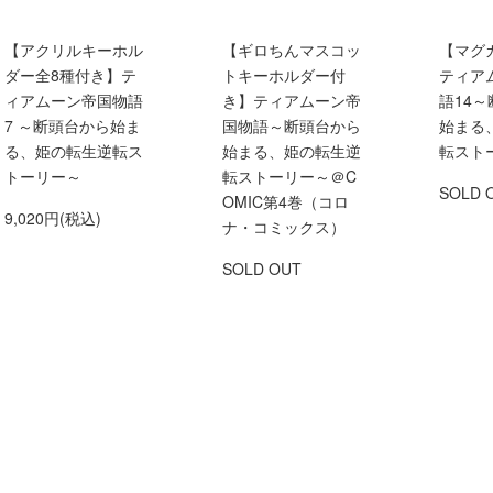
【アクリルキーホル
【ギロちんマスコッ
【マグ
ダー全8種付き】テ
トキーホルダー付
ティア
ィアムーン帝国物語
き】ティアムーン帝
語14
7 ～断頭台から始ま
国物語～断頭台から
始まる
る、姫の転生逆転ス
始まる、姫の転生逆
転スト
トーリー～
転ストーリー～＠C
SOLD 
OMIC第4巻（コロ
9,020円(税込)
ナ・コミックス）
SOLD OUT