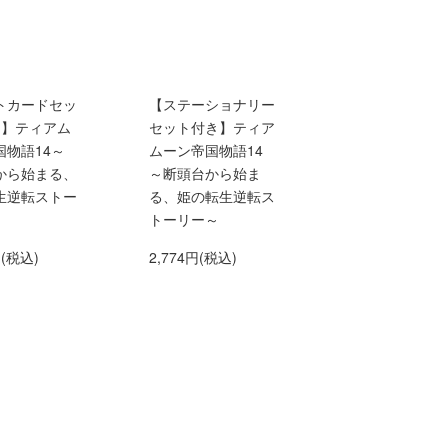
トカードセッ
【ステーショナリー
き】ティアム
セット付き】ティア
国物語14～
ムーン帝国物語14
から始まる、
～断頭台から始ま
生逆転ストー
る、姫の転生逆転ス
トーリー～
円(税込)
2,774円(税込)