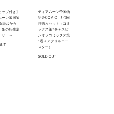
カップ付き】
ティアムーン帝国物
ムーン帝国物
語＠COMIC 3点同
～断頭台から
時購入セット（コミ
、姫の転生逆
ックス第7巻＋スピ
ーリー～
ンオフコミックス第
1巻＋アクリルコー
OUT
スター）
SOLD OUT