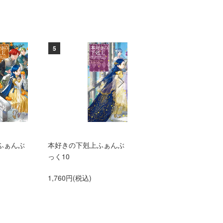
5
6
ふぁんぶ
本好きの下剋上ふぁんぶ
TVアニメ『本好きの下
っく10
上 領主の養女』エン
ィングテーマ adieu「
1,760円(税込)
anna me」（初仕様付
間生産限定盤）【アニ
グッズ】