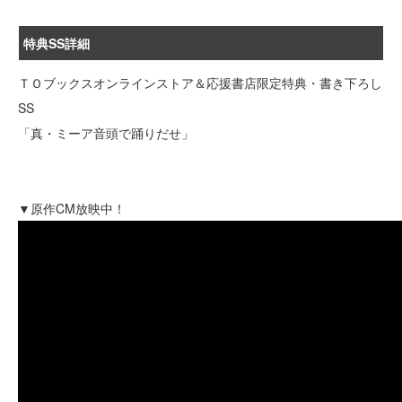
特典SS詳細
ＴＯブックスオンラインストア＆応援書店限定特典・書き下ろし
SS
「真・ミーア音頭で踊りだせ」
▼原作CM放映中！