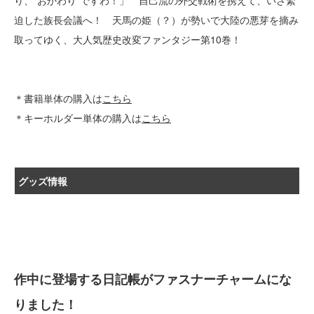
り、“おかわり”ですわ！」 自己流の外交戦術を携えて、いざ緊
迫した族長会議へ！ 天馬の姫（？）が勢いで大陸の悪芽を摘み
取ってゆく、大人気歴史改変ファンタジー第10巻！
＊書籍単体の購入は
こちら
＊キーホルダー単体の購入は
こちら
グッズ情報
作中に登場する日記帳がファスナーチャームにな
りました！