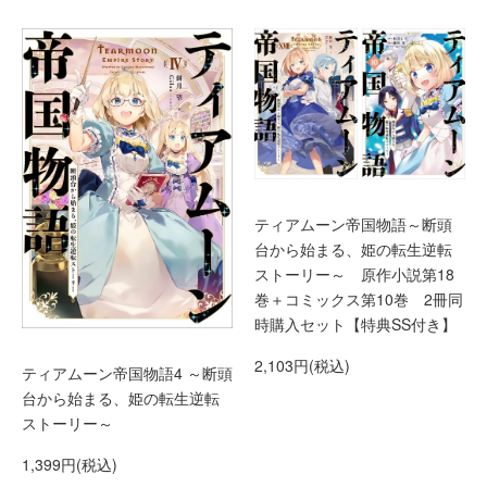
ティアムーン帝国物語～断頭
台から始まる、姫の転生逆転
ストーリー～ 原作小説第18
巻＋コミックス第10巻 2冊同
時購入セット【特典SS付き】
2,103円(税込)
ティアムーン帝国物語4 ～断頭
台から始まる、姫の転生逆転
ストーリー～
1,399円(税込)