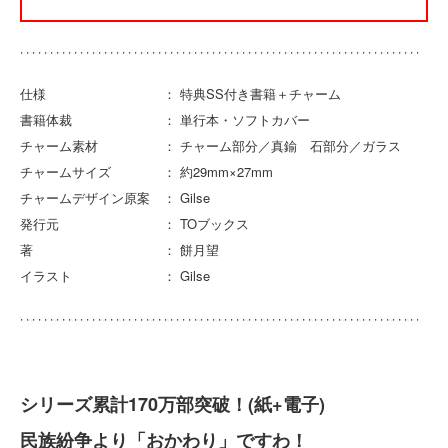
仕様 ： 特典SS付き書籍＋チャーム
書籍体裁 ： 単行本・ソフトカバー
チャーム素材 ： チャーム部分／真鍮 石部分／ガラス
チャームサイズ ： 約29mm×27mm
チャームデザイン原案 ： Gilse
発行元 ： TOブックス
著 ： 餅月望
イラスト ： Gilse
シリーズ累計170万部突破！(紙+電子)
民族紛争より「おかわり」ですわ！