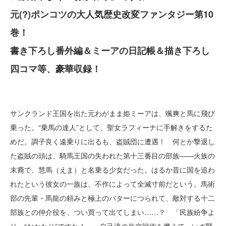
元(?)ポンコツの大人気歴史改変ファンタジー第10
巻！
書き下ろし番外編＆ミーアの日記帳＆描き下ろし
四コマ等、豪華収録！
サンクランド王国を出た元わがまま姫ミーアは、颯爽と馬に飛び
乗った。“乗馬の達人”として、聖女ラフィーナに手解きをするた
めだ。調子良く遠乗りに出るも、盗賊団に遭遇！ 何とか撃退し
た盗賊の頭は、騎馬王国の失われた第十三番目の部族——火族の
末裔で、慧馬（えま）と名乗る少女だった。はるか昔に国を追わ
れたという彼女の一族は、不作によって全滅寸前だという。馬術
部の先輩・馬龍の頼みと極上のバターにつられて、敵対する十二
部族との仲介役を、つい買って出てしまい……？ 「民族紛争よ