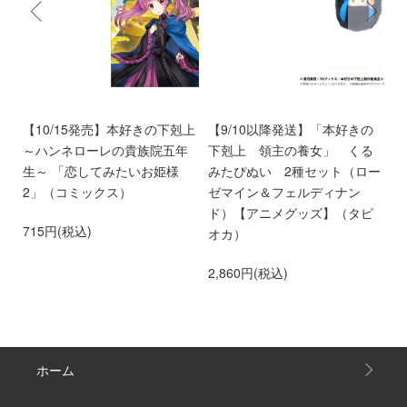
9
【10/15発売】本好きの下剋上
【9/10以降発送】「本好きの
【
～ハンネローレの貴族院五年
下剋上 領主の養女」 くる
い
生～ 「恋してみたいお姫様
みたぴぬい 2種セット（ロー
時
2」（コミックス）
ゼマイン＆フェルディナン
3
ド）【アニメグッズ】（タピ
715円(税込)
オカ）
2,860円(税込)
ホーム