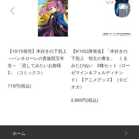
く
【10/15発売】本好きの下剋上
【9/10以降発送】「本好きの
【
～ハンネローレの貴族院五年
下剋上 領主の養女」 くる
庫
生～ 「恋してみたいお姫様
みたぴぬい 2種セット（ロー
部
2」（コミックス）
ゼマイン＆フェルディナン
6
ド）【アニメグッズ】（タピ
715円(税込)
オカ）
2,860円(税込)
ホーム