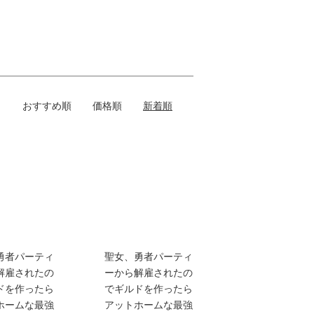
おすすめ順
価格順
新着順
勇者パーティ
聖女、勇者パーティ
解雇されたの
ーから解雇されたの
ドを作ったら
でギルドを作ったら
ホームな最強
アットホームな最強