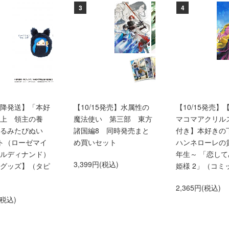
3
4
0以降発送】「本好
【10/15発売】水属性の
【10/15発売】
上 領主の養
魔法使い 第三部 東方
マコマアクリル
くるみたぴぬい
諸国編8 同時発売まと
付き】本好きの
ト（ローゼマイ
め買いセット
ハンネローレの
ルディナンド）
年生～ 「恋し
3,399円(税込)
グッズ】（タピ
姫様 2」（コミ
2,365円(税込)
(税込)