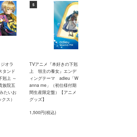
5
6
【ジオラ
TVアニメ『本好きの下剋
【10/1発売】【TOジュ
スタンド
上 領主の養女』エンデ
ア文庫】本好きの下剋
下剋上 ～
ィングテーマ adieu「W
上 第三部 領主の養
貴族院五
anna me」（初仕様付期
10
てみたいお
間生産限定盤）【アニメ
660円(税込)
ックス）
グッズ】
1,500円(税込)