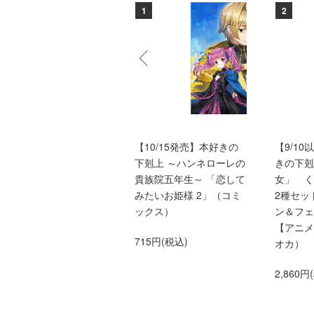
10
1
2
本好きの下剋上ふぁんぶ
【10/15発売】本好きの
【9/1
っく9
下剋上 ～ハンネローレの
きの下剋
貴族院五年生～ 「恋して
女」 
1,760円(税込)
みたいお姫様 2」（コミ
2種セッ
ックス）
ン＆フェ
【アニメ
715円(税込)
オカ）
2,860円