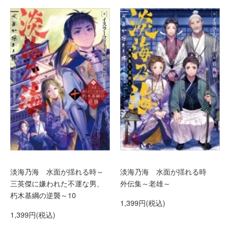
淡海乃海 水面が揺れる時～
淡海乃海 水面が揺れる時
三英傑に嫌われた不運な男、
外伝集～老雄～
朽木基綱の逆襲～10
1,399円(税込)
1,399円(税込)