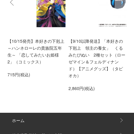
9
【10/15発売】本好きの下剋上
【9/10以降発送】「本好きの
【
～ハンネローレの貴族院五年
下剋上 領主の養女」 くる
い
生～ 「恋してみたいお姫様
みたぴぬい 2種セット（ロー
時
2」（コミックス）
ゼマイン＆フェルディナン
3
ド）【アニメグッズ】（タピ
715円(税込)
オカ）
2,860円(税込)
ホーム