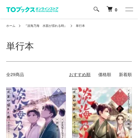
0
ホーム
『淡海乃海 水面が揺れる時』
単行本
単行本
全29商品
おすすめ順
価格順
新着順