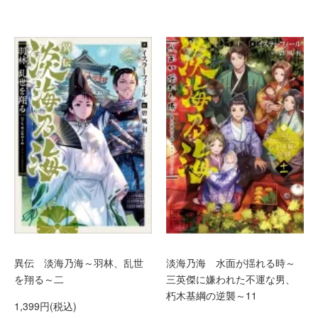
異伝 淡海乃海～羽林、乱世
淡海乃海 水面が揺れる時～
を翔る～二
三英傑に嫌われた不運な男、
朽木基綱の逆襲～11
1,399円(税込)