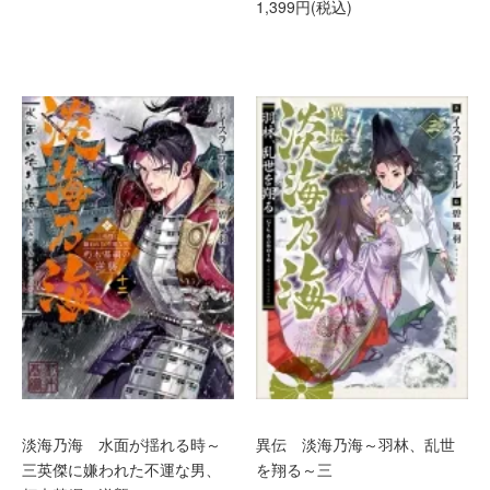
1,399円(税込)
淡海乃海 水面が揺れる時～
異伝 淡海乃海～羽林、乱世
三英傑に嫌われた不運な男、
を翔る～三