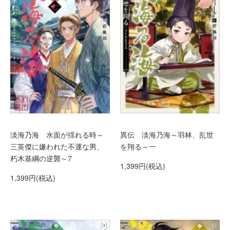
淡海乃海 水面が揺れる時～
異伝 淡海乃海～羽林、乱世
三英傑に嫌われた不運な男、
を翔る～一
朽木基綱の逆襲～7
1,399円(税込)
1,399円(税込)