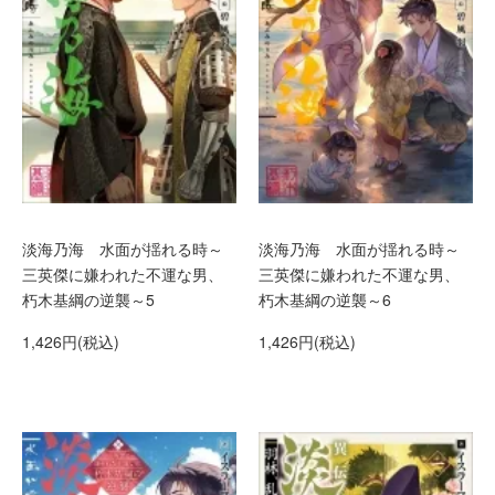
淡海乃海 水面が揺れる時～
淡海乃海 水面が揺れる時～
三英傑に嫌われた不運な男、
三英傑に嫌われた不運な男、
朽木基綱の逆襲～5
朽木基綱の逆襲～6
1,426円(税込)
1,426円(税込)