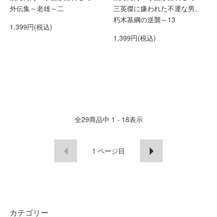
外伝集～老雄～二
三英傑に嫌われた不運な男、
朽木基綱の逆襲～13
1,399円(税込)
1,399円(税込)
全
29
商品中
1 - 18
表示
1
ページ目
カテゴリー