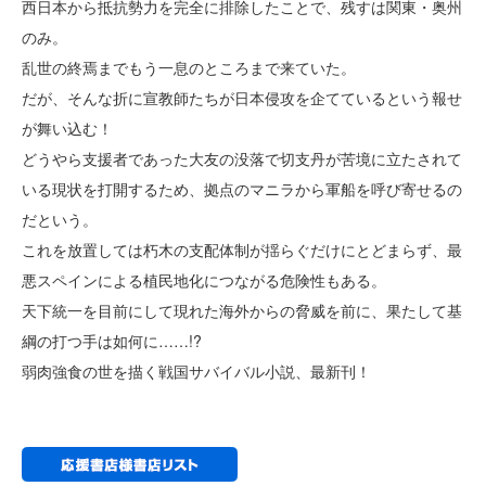
西日本から抵抗勢力を完全に排除したことで、残すは関東・奥州
のみ。
乱世の終焉までもう一息のところまで来ていた。
だが、そんな折に宣教師たちが日本侵攻を企てているという報せ
が舞い込む！
どうやら支援者であった大友の没落で切支丹が苦境に立たされて
いる現状を打開するため、拠点のマニラから軍船を呼び寄せるの
だという。
これを放置しては朽木の支配体制が揺らぐだけにとどまらず、最
悪スペインによる植民地化につながる危険性もある。
天下統一を目前にして現れた海外からの脅威を前に、果たして基
綱の打つ手は如何に……!?
弱肉強食の世を描く戦国サバイバル小説、最新刊！