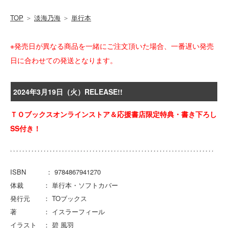
TOP
＞
淡海乃海
＞
単行本
※発売日が異なる商品を一緒にご注文頂いた場合、一番遅い発売
日に合わせての発送となります。
2024年3月19日（火）RELEASE!!
ＴＯブックスオンラインストア＆応援書店限定特典・書き下ろし
SS付き！
ISBN ： 9784867941270
体裁 ： 単行本・ソフトカバー
発行元 ： TOブックス
著 ： イスラーフィール
イラスト ： 碧 風羽