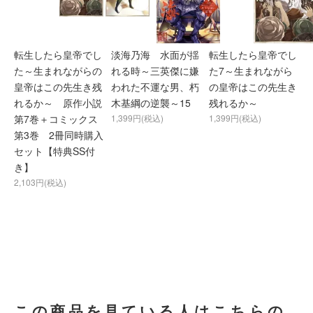
転生したら皇帝でし
淡海乃海 水面が揺
転生したら皇帝でし
た～生まれながらの
れる時～三英傑に嫌
た7～生まれながら
皇帝はこの先生き残
われた不運な男、朽
の皇帝はこの先生き
れるか～ 原作小説
木基綱の逆襲～15
残れるか～
第7巻＋コミックス
1,399円(税込)
1,399円(税込)
第3巻 2冊同時購入
セット【特典SS付
き】
2,103円(税込)
この商品を見ている人はこちらの