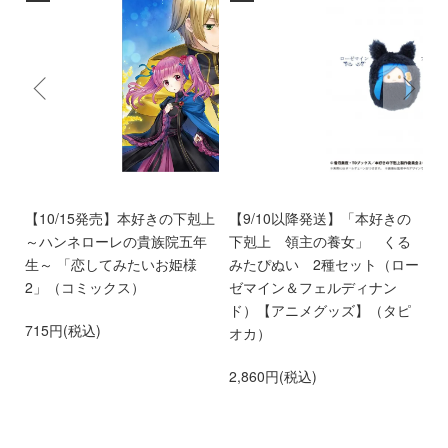
好
【10/15発売】本好きの下剋上
【9/10以降発送】「本好きの
【
め
～ハンネローレの貴族院五年
下剋上 領主の養女」 くる
ア
せ
生～ 「恋してみたいお姫様
みたぴぬい 2種セット（ロー
き
専
2」（コミックス）
ゼマイン＆フェルディナン
貴
ド）【アニメグッズ】（タピ
い
715円(税込)
オカ）
2
2,860円(税込)