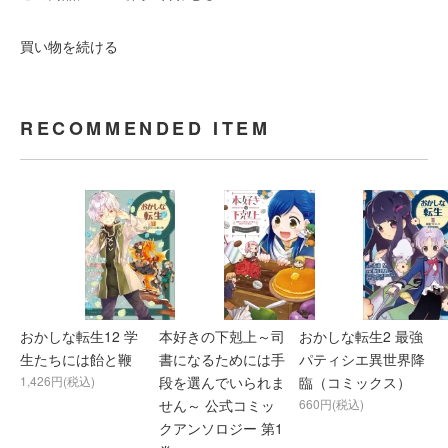
買い物を続ける
RECOMMENDED ITEM
おかしな転生12 学
本好きの下剋上～司
おかしな転生2 最強
生たちには飴と鞭
書になるためには手
パティシエ異世界降
1,426円(税込)
段を選んでいられま
臨（コミックス）
せん～ 公式コミッ
660円(税込)
クアンソロジー 第1