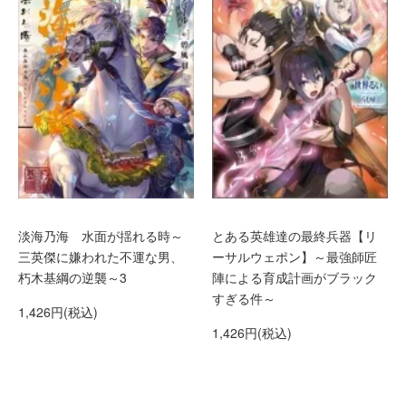
淡海乃海 水面が揺れる時～
とある英雄達の最終兵器【リ
三英傑に嫌われた不運な男、
ーサルウェポン】～最強師匠
朽木基綱の逆襲～3
陣による育成計画がブラック
すぎる件～
1,426円(税込)
1,426円(税込)