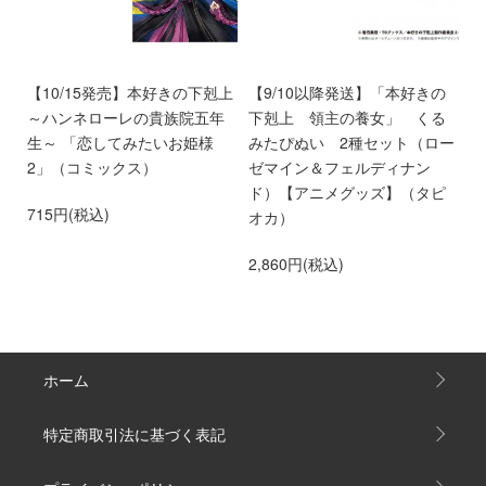
ン
【10/15発売】本好きの下剋上
【9/10以降発送】「本好きの
【
愛
～ハンネローレの貴族院五年
下剋上 領主の養女」 くる
庫
離
生～ 「恋してみたいお姫様
みたぴぬい 2種セット（ロー
部
第
2」（コミックス）
ゼマイン＆フェルディナン
6
ド）【アニメグッズ】（タピ
715円(税込)
オカ）
2,860円(税込)
ホーム
特定商取引法に基づく表記