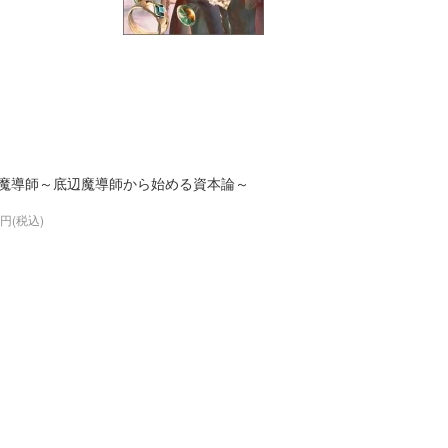
魔導師～底辺魔導師から始める資本論～
6円(税込)