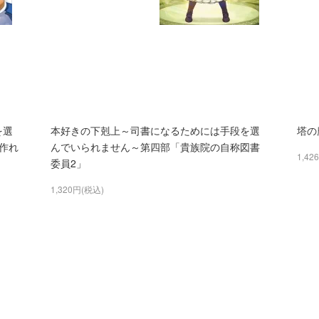
を選
本好きの下剋上～司書になるためには手段を選
塔の
作れ
んでいられません～第四部「貴族院の自称図書
1,42
委員2」
1,320円(税込)