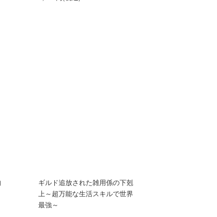
納
ギルド追放された雑用係の下剋
上～超万能な生活スキルで世界
最強～