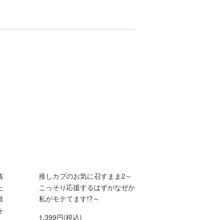
族
推しカプのお気に召すまま2～
た
こっそり応援するはずがなぜか
推
私がモテてます!?～
を
1,399円(税込)