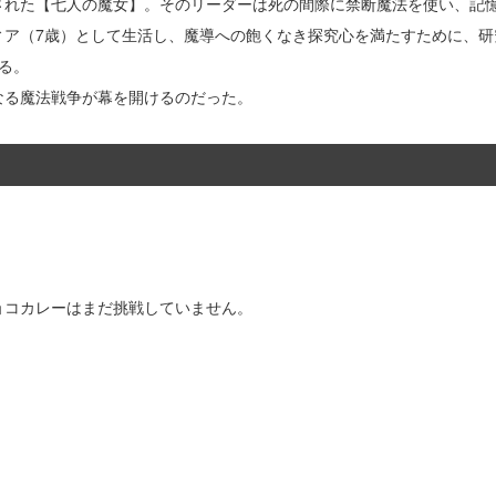
された【七人の魔女】。そのリーダーは死の間際に禁断魔法を使い、記
ィア（7歳）として生活し、魔導への飽くなき探究心を満たすために、研
る。
なる魔法戦争が幕を開けるのだった。
ョコカレーはまだ挑戦していません。
。