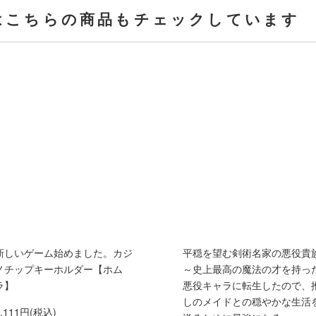
はこちらの商品もチェックしています
新しいゲーム始めました。カジ
平穏を望む剣術名家の悪役貴
ノチップキーホルダー【ホム
～史上最高の魔法の才を持っ
ラ】
悪役キャラに転生したので、
しのメイドとの穏やかな生活
1,111円(税込)