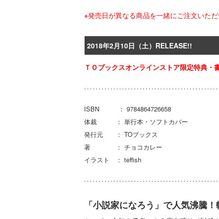
※発売日が異なる商品を一緒にご注文いた
2018年2月10日（土）RELEASE!!
ＴＯブックスオンラインストア限定特典・書
ISBN ： 9784864726658
体裁 ： 単行本・ソフトカバー
発行元 ： TOブックス
著 ： チョコカレー
イラスト ： teffish
「小説家になろう」で人気沸騰！