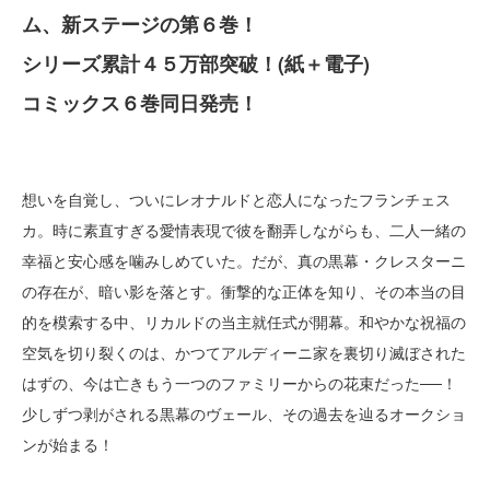
ム、新ステージの第６巻！
シリーズ累計４５万部突破！(紙＋電子)
コミックス６巻同日発売！
想いを自覚し、ついにレオナルドと恋人になったフランチェス
カ。時に素直すぎる愛情表現で彼を翻弄しながらも、二人一緒の
幸福と安心感を噛みしめていた。だが、真の黒幕・クレスターニ
の存在が、暗い影を落とす。衝撃的な正体を知り、その本当の目
的を模索する中、リカルドの当主就任式が開幕。和やかな祝福の
空気を切り裂くのは、かつてアルディーニ家を裏切り滅ぼされた
はずの、今は亡きもう一つのファミリーからの花束だった──！
少しずつ剥がされる黒幕のヴェール、その過去を辿るオークショ
ンが始まる！