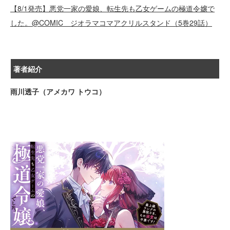
【8/1発売】悪党一家の愛娘、転生先も乙女ゲームの極道令嬢で
した。@COMIC ジオラマコマアクリルスタンド（5巻29話）
著者紹介
雨川透子（アメカワ トウコ）