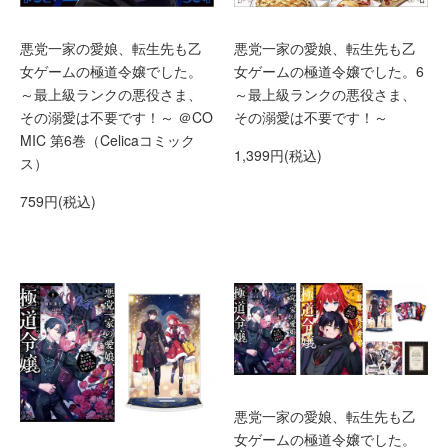
悪党一家の愛娘、転生先も乙
悪党一家の愛娘、転生先も乙
女ゲームの極道令嬢でした。
女ゲームの極道令嬢でした。6
～最上級ランクの悪役さま、
～最上級ランクの悪役さま、
その溺愛は不要です！～ ＠CO
その溺愛は不要です！～
MIC 第6巻（Celicaコミック
1,399円(税込)
ス）
759円(税込)
悪党一家の愛娘、転生先も乙
女ゲームの極道令嬢でした。