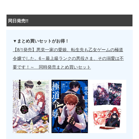
同日発売!!
▼まとめ買いセットがお得！
【8/1発売】悪党一家の愛娘、転生先も乙女ゲームの極道
令嬢でした。6～最上級ランクの悪役さま、その溺愛は不
要です！～ 同時発売まとめ買いセット