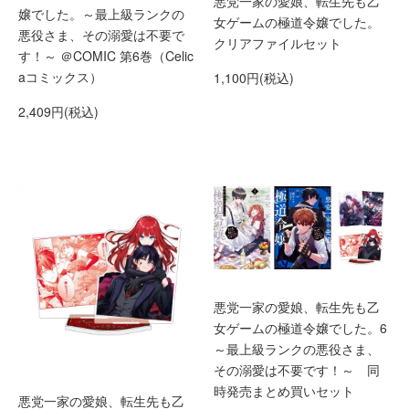
悪党一家の愛娘、転生先も乙
嬢でした。～最上級ランクの
女ゲームの極道令嬢でした。
悪役さま、その溺愛は不要で
クリアファイルセット
す！～ ＠COMIC 第6巻（Celic
aコミックス）
1,100円(税込)
2,409円(税込)
悪党一家の愛娘、転生先も乙
女ゲームの極道令嬢でした。6
～最上級ランクの悪役さま、
その溺愛は不要です！～ 同
時発売まとめ買いセット
悪党一家の愛娘、転生先も乙