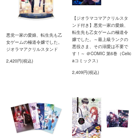
【ジオラマコマアクリルスタ
ンド付き】悪党一家の愛娘、
転生先も乙女ゲームの極道令
悪党一家の愛娘、転生先も乙
嬢でした。～最上級ランクの
女ゲームの極道令嬢でした。
悪役さま、その溺愛は不要で
ジオラマアクリルスタンド
す！～ ＠COMIC 第6巻（Celic
aコミックス）
2,420円(税込)
2,409円(税込)