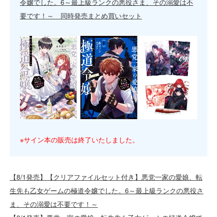
令嬢でした。6～最上級ランクの悪役さま、その溺愛は不
要です！～ 同時発売まとめ買いセット
※サイン本の販売は終了いたしました。
【8/1発売】【クリアファイルセット付き】悪党一家の愛娘、転
生先も乙女ゲームの極道令嬢でした。6～最上級ランクの悪役さ
ま、その溺愛は不要です！～