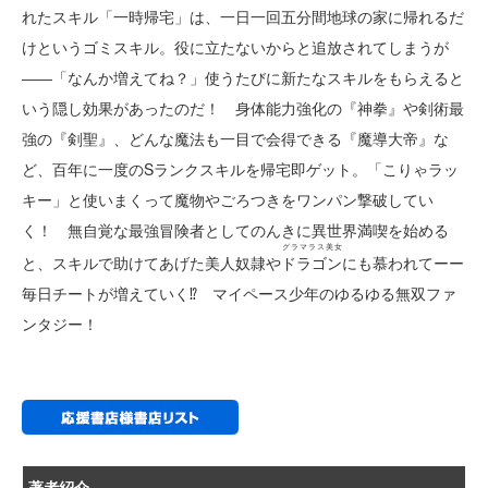
れたスキル「一時帰宅」は、一日一回五分間地球の家に帰れるだ
けというゴミスキル。役に立たないからと追放されてしまうが
――「なんか増えてね？」使うたびに新たなスキルをもらえると
いう隠し効果があったのだ！ 身体能力強化の『神拳』や剣術最
強の『剣聖』、どんな魔法も一目で会得できる『魔導大帝』な
ど、百年に一度のSランクスキルを帰宅即ゲット。「こりゃラッ
キー」と使いまくって魔物やごろつきをワンパン撃破してい
く！ 無自覚な最強冒険者としてのんきに異世界満喫を始める
グラマラス美女
と、スキルで助けてあげた美人奴隷や
ドラゴン
にも慕われてーー
毎日チートが増えていく⁉ マイペース少年のゆるゆる無双ファ
ンタジー！
著者紹介