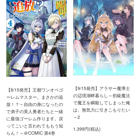
【9/15発売】アラサー魔導士
【8/15発売】王都ワンオペゴ
の辺境湖畔暮らし～初級魔法
ーレムマスター。まさかの追
で魔王を瞬殺してしまった俺
放！？～自由の身になったの
は、無気力に引きこもりたい
で弟子の美人勇者たちと一緒
～2
に最強ゴーレム作ります。戻
ってこいと言われてももう知
1,399円(税込)
らん！～＠COMIC 第4巻