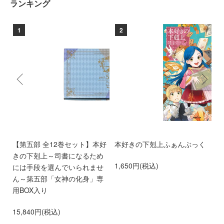
ランキング
1
2
る
【第五部 全12巻セット】本好
本好きの下剋上ふぁんぶっく
本
れ
きの下剋上～司書になるため
た
1,650円(税込)
ド
には手段を選んでいられませ
ま
ス）
ん～第五部「女神の化身」専
2
用BOX入り
15,840円(税込)