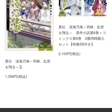
異伝 淡海乃海～羽林、乱世
を翔る～ 原作小説第6巻＋コ
ミックス第5巻 2冊同時購入
セット【特典SS付き】
2,103円(税込)
異伝 淡海乃海～羽林、乱世
を翔る～五
1,399円(税込)