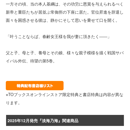
一方その頃、当の本人基綱は、その功労に恩賞を与えられるべく
新帝と重臣たちが居並ぶ常御所の下座に居た。官位昇進を辞退し
面々を困惑させる彼は、静かにそして思いを乗せて口を開く。
「叶うことならば、春齢女王様を我が妻に頂きたく――」
父と子、母と子、養母とその娘、様々な親子模様を描く戦国サバ
イバル外伝、待望の第5巻。
※TOブックスオンラインストア限定特典と書店特典は内容が異な
ります。
2025年12月発売『淡海乃海』関連商品