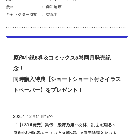
漫画 ： 藤科遥市
キャラクター原案 ： 碧風羽
原作小説6巻＆コミックス5巻同月発売記
念！
同時購入特典【ショートショート付きイラス
トペーパー】をプレゼント！
2025年12月に刊行の
『【12/15発売】異伝 淡海乃海～羽林、乱世を翔る～
原作小説第6巻＋コミックス第5巻 2冊同時購入セット