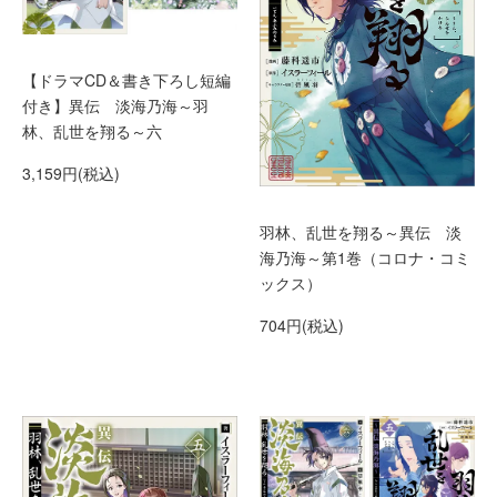
【ドラマCD＆書き下ろし短編
付き】異伝 淡海乃海～羽
林、乱世を翔る～六
3,159円(税込)
羽林、乱世を翔る～異伝 淡
海乃海～第1巻（コロナ・コミ
ックス）
704円(税込)