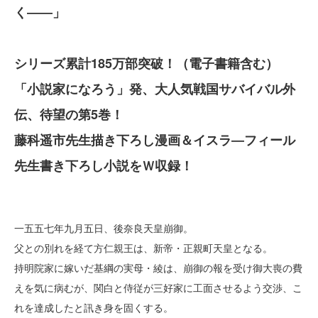
く――」
シリーズ累計185万部突破！（電子書籍含む）
「小説家になろう」発、大人気戦国サバイバル外
伝、待望の第5巻！
藤科遥市先生描き下ろし漫画＆イスラ―フィール
先生書き下ろし小説をＷ収録！
一五五七年九月五日、後奈良天皇崩御。
父との別れを経て方仁親王は、新帝・正親町天皇となる。
持明院家に嫁いだ基綱の実母・綾は、崩御の報を受け御大喪の費
えを気に病むが、関白と侍従が三好家に工面させるよう交渉、こ
れを達成したと訊き身を固くする。