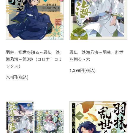
羽林、乱世を翔る～異伝 淡
異伝 淡海乃海～羽林、乱世
海乃海～第3巻（コロナ・コミ
を翔る～六
ックス）
1,399円(税込)
704円(税込)