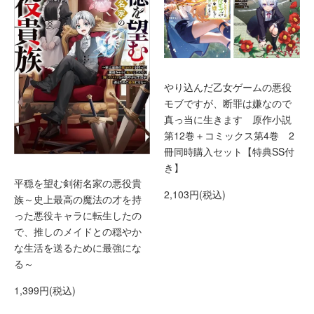
やり込んだ乙女ゲームの悪役
モブですが、断罪は嫌なので
真っ当に生きます 原作小説
第12巻＋コミックス第4巻 2
冊同時購入セット【特典SS付
き】
平穏を望む剣術名家の悪役貴
2,103円(税込)
族～史上最高の魔法の才を持
った悪役キャラに転生したの
で、推しのメイドとの穏やか
な生活を送るために最強にな
る～
1,399円(税込)