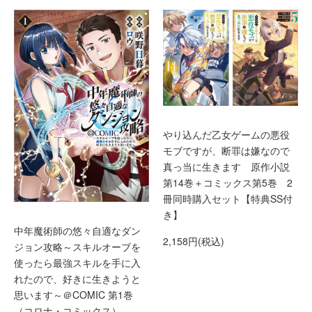
やり込んだ乙女ゲームの悪役
モブですが、断罪は嫌なので
真っ当に生きます 原作小説
第14巻＋コミックス第5巻 2
冊同時購入セット【特典SS付
き】
中年魔術師の悠々自適なダン
2,158円(税込)
ジョン攻略～スキルオーブを
使ったら最強スキルを手に入
れたので、好きに生きようと
思います～＠COMIC 第1巻
（コロナ・コミックス）