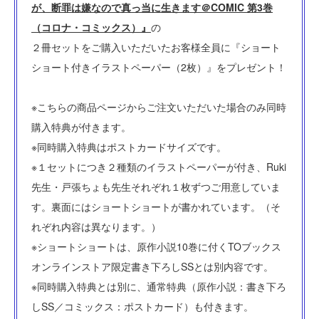
が、断罪は嫌なので真っ当に生きます＠COMIC 第3巻
（コロナ・コミックス）』
の
２冊セットをご購入いただいたお客様全員に『ショート
ショート付きイラストペーパー（2枚）』をプレゼント！
※こちらの商品ページからご注文いただいた場合のみ同時
購入特典が付きます。
※同時購入特典はポストカードサイズです。
※１セットにつき２種類のイラストペーパーが付き、Ruki
先生・戸張ちょも先生それぞれ１枚ずつご用意していま
す。裏面にはショートショートが書かれています。（そ
れぞれ内容は異なります。）
※ショートショートは、原作小説10巻に付くTOブックス
オンラインストア限定書き下ろしSSとは別内容です。
※同時購入特典とは別に、通常特典（原作小説：書き下ろ
しSS／コミックス：ポストカード）も付きます。