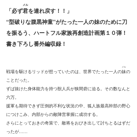
メル
「必ず
君
を連れ戻す！！」
“型破りな腹黒神童”がたった一人の妹のために刀
を振るう、ハートフル家族再創造計画第１０弾！
書き下ろし番外編収録！
メル
戦場を駆けるリッドが想っていたのは、世界でたった一人の
妹
の
ことだった。
ずば抜けた身体能力を持つ獣人兵が狭間砦に迫る。その数なんと
六万。
援軍も期待できず圧倒的不利な状況の中、狐人族最高幹部の野心
につけこみ、内部からの敵陣営掌握に成功する。
さらにとっておきの奇策で、敵将をおびき出して討ちとるはずだ
ったが……