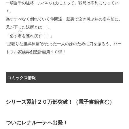
一騎当千の猛将エルバの力技によって、戦局は不利になってい
く。
為すすべなく倒れていく仲間達、脳裏で泣き叫ぶ妹の姿を前に、
兄が下した決断とは──。
メル
「必ず
君
を連れ戻す！！」
“型破りな腹黒神童”がたった一人の妹のために刀を振るう、ハー
トフル家族再創造計画第１０弾！
コミックス情報
シリーズ累計２０万部突破！（電子書籍含む）
ついにレナルーテへ出発！