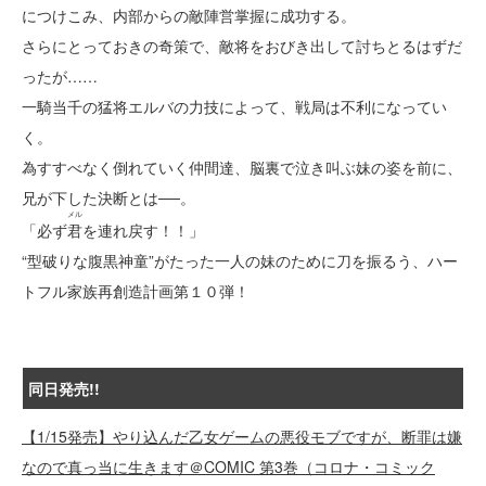
につけこみ、内部からの敵陣営掌握に成功する。
さらにとっておきの奇策で、敵将をおびき出して討ちとるはずだ
ったが……
一騎当千の猛将エルバの力技によって、戦局は不利になってい
く。
為すすべなく倒れていく仲間達、脳裏で泣き叫ぶ妹の姿を前に、
兄が下した決断とは──。
メル
「必ず
君
を連れ戻す！！」
“型破りな腹黒神童”がたった一人の妹のために刀を振るう、ハー
トフル家族再創造計画第１０弾！
同日発売!!
【1/15発売】やり込んだ乙女ゲームの悪役モブですが、断罪は嫌
なので真っ当に生きます＠COMIC 第3巻（コロナ・コミック