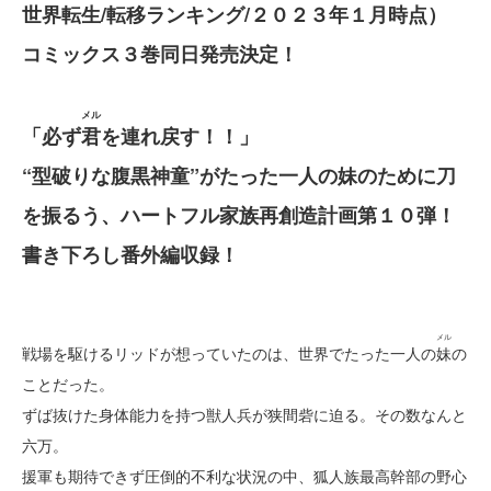
世界転生/転移ランキング/２０２３年１月時点）
コミックス３巻同日発売決定！
メル
「必ず
君
を連れ戻す！！」
“型破りな腹黒神童”がたった一人の妹のために刀
を振るう、ハートフル家族再創造計画第１０弾！
書き下ろし番外編収録！
メル
戦場を駆けるリッドが想っていたのは、世界でたった一人の
妹
の
ことだった。
ずば抜けた身体能力を持つ獣人兵が狭間砦に迫る。その数なんと
六万。
援軍も期待できず圧倒的不利な状況の中、狐人族最高幹部の野心