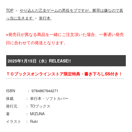
TOP
＞
やり込んだ乙女ゲームの悪役モブですが、断罪は嫌なので真
っ当に生きます
＞
単行本
※発売日が異なる商品を一緒にご注文頂いた場合、一番遅い発売
日に合わせての発送となります。
2025年1月15日（水）RELEASE!!
ＴＯブックスオンラインストア限定特典・書き下ろしSS付き！
ISBN ： 9784867944271
体裁 ： 単行本・ソフトカバー
発行元 ： TOブックス
著 ： MIZUNA
イラスト ： Ruki