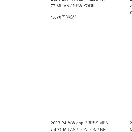
77 MILAN / NEW YORK
v
1,870円(税込)
2023-24 A/W gap PRESS MEN
2
vol.71 MILAN / LONDON / NE
N