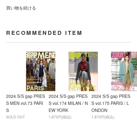
買い物を続ける
RECOMMENDED ITEM
2024 S/S gap PRES
2024 S/S gap PRES
2024 S/S gap PRES
S MEN vol.73 PARI
S vol.174 MILAN / N
S vol.175 PARIS / L
S
EW YORK
ONDON
SOLD OUT
1,870円(税込)
1,870円(税込)