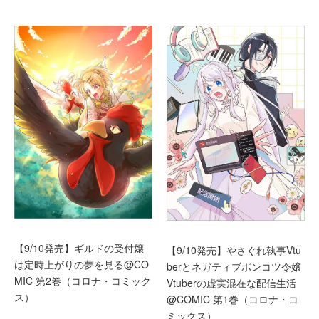
【9/10発売】ギルドの受付嬢
【9/10発売】やさぐれ執事Vtu
は定時上がりの夢を見る@CO
berとネガティブポンコツ令嬢
MIC 第2巻（コロナ・コミック
Vtuberの虚実混在な配信生活
ス）
@COMIC 第1巻（コロナ・コ
ミックス）