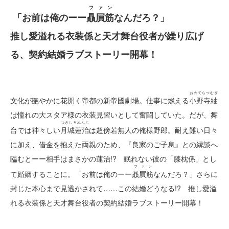
ファン
「お前は俺のーー
贔屓筋
なんだろ？」
推し愛溢れる衣装係と天才舞台役者が繰り広げ
る、契約結婚ラブストーリー開幕！
おのでらつむぎ
文化が艶やかに花開く帝都の新帝國劇場。仕事に燃える
小野寺紬
は憧れの大スタア様の衣装見習いとして奮闘していた。だが、舞
つきしろれんじ
台では神々しい
月城蓮治
は超傍若無人の俺様野郎。耐え難い日々
に加え、借金を抱えた両親のため、『良家のご子息』との縁談へ
臨むとーー相手はまさかの蓮治!? 眠れない彼の「膝枕係」とし
ファン
て婚姻することに。「お前は俺のーー
贔屓筋
なんだろ？」さらに
封じた本心まで見透かされて……この結婚どうなる!? 推し愛溢
れる衣装係と天才舞台役者の契約結婚ラブストーリー開幕！